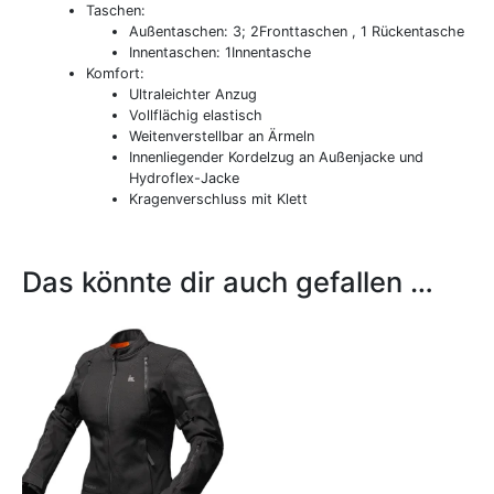
Taschen:
Außentaschen: 3; 2Fronttaschen , 1 Rückentasche
Innentaschen: 1Innentasche
Komfort:
Ultraleichter Anzug
Vollflächig elastisch
Weitenverstellbar an Ärmeln
Innenliegender Kordelzug an Außenjacke und
Hydroflex-Jacke
Kragenverschluss mit Klett
Das könnte dir auch gefallen …
Dieses
Produkt
weist
mehrere
Varianten
auf.
Die
Optionen