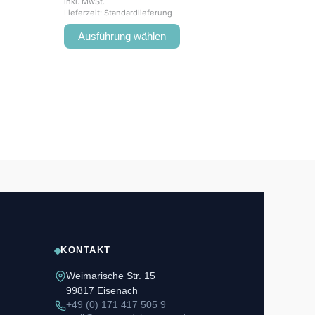
inkl. MwSt.
Lieferzeit:
Standardlieferung
Ausführung wählen
KONTAKT
Weimarische Str. 15
99817 Eisenach
+49 (0) 171 417 505 9