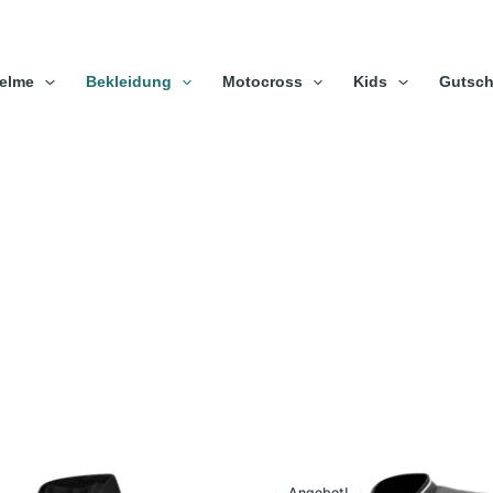
elme
Bekleidung
Motocross
Kids
Gutsch
Ursprünglicher
Aktueller
Dieses
Dieses
Preis
Preis
Produkt
Produk
Angebot!