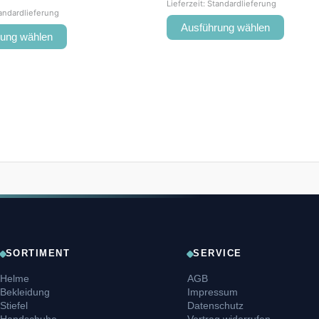
Lieferzeit:
Standardlieferung
andardlieferung
Ausführung wählen
rung wählen
SORTIMENT
SERVICE
Helme
AGB
Bekleidung
Impressum
Stiefel
Datenschutz