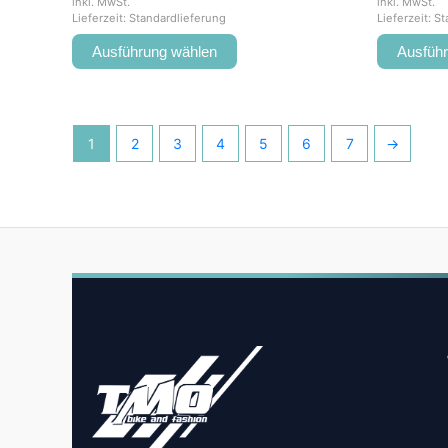
inkl. MwSt.
inkl. MwSt.
Lieferzeit:
Standardlieferung
Lieferzeit:
St
Ausführung wählen
Ausfüh
1
2
3
4
5
6
7
→