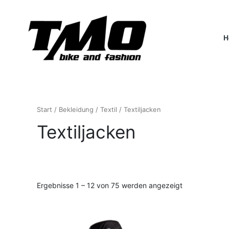
Nach
Zum
Aktualität
Inhalt
sortiert
springen
H
Start
/
Bekleidung
/
Textil
/ Textiljacken
Textiljacken
Textiljacken
Textiljacken
Textiljacken
Damen
Herren
Kinder
Ergebnisse 1 – 12 von 75 werden angezeigt
Dieses
Produkt