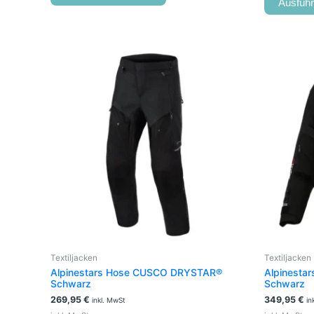
Ausfüh
Dieses
Produkt
weist
mehrere
Varianten
auf.
Die
Optionen
können
auf
der
Produktseite
gewählt
werden
Textiljacken
Textiljacken
Alpinestars Hose CUSCO DRYSTAR®
Alpinesta
Schwarz
Schwarz
269,95
€
349,95
€
inkl. MwSt
in