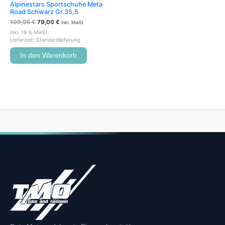
Alpinestars Sportschuhe Meta
Road Schwarz Gr.35,5
109,95
€
79,00
€
inkl. MwSt
inkl. 19 % MwSt.
Lieferzeit:
Standardlieferung
In den Warenkorb