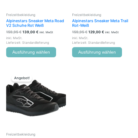
auf
auf
der
der
Freizeitbekleidung
Freizeitbekleidung
Produktseite
Produkts
Alpinestars Sneaker Meta Road
Alpinestars Sneaker Meta Trail
gewählt
gewählt
V2 Schuhe Rot Weiß
Rot-Weiß
werden
werden
159,95
€
139,00
€
159,95
€
129,00
€
inkl. MwSt
inkl. MwSt
inkl. MwSt.
inkl. MwSt.
Lieferzeit:
Standardlieferung
Lieferzeit:
Standardlieferung
Ausführung wählen
Ausführung wählen
Ursprünglicher
Aktueller
Preis
Preis
Angebot!
war:
ist:
109,95 €
79,00 €.
Freizeitbekleidung