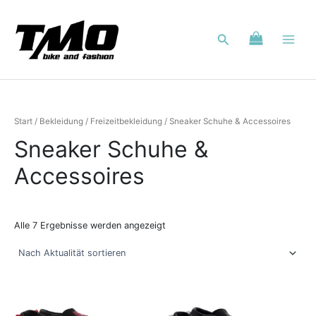
Nach
Zum
Aktualität
Inhalt
sortiert
Suchen
springen
Start
/
Bekleidung
/
Freizeitbekleidung
/ Sneaker Schuhe & Accessoires
Sneaker Schuhe &
Accessoires
Alle 7 Ergebnisse werden angezeigt
Dieses
Dieses
Produkt
Produkt