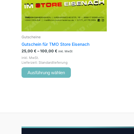
auf
der
Produktseite
gewählt
werden
Gutscheine
Gutschein für TMO Store Eisenach
25,00
€
–
100,00
€
inkl. MwSt
inkl. MwSt.
Lieferzeit:
Standardlieferung
Ausführung wählen