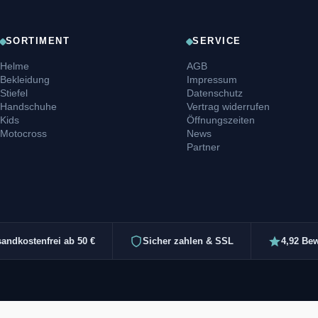
SORTIMENT
SERVICE
Helme
AGB
Bekleidung
Impressum
Stiefel
Datenschutz
Handschuhe
Vertrag widerrufen
Kids
Öffnungszeiten
Motocross
News
Partner
sandkostenfrei ab 50 €
Sicher zahlen & SSL
4,92 Be