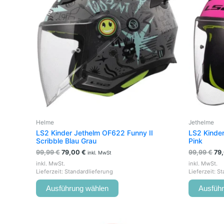
mehrere
Varianten
auf.
Die
Optionen
können
auf
der
Produktseite
gewählt
werden
Helme
Jethelme
LS2 Kinder Jethelm OF622 Funny II
LS2 Kinder
Scribble Blau Grau
Pink
99,99
€
79,00
€
99,99
€
79
inkl. MwSt
inkl. MwSt.
inkl. MwSt.
Lieferzeit:
Standardlieferung
Lieferzeit:
St
Ausführung wählen
Ausfüh
Ursprünglicher
Aktueller
U
Dieses