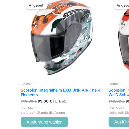
Preis
Preis
Pr
Produkt
Angebot!
Angebo
war:
ist:
w
weist
149,90 €
99,00 €.
1
mehrere
Varianten
auf.
Die
Optionen
können
auf
der
Produktseite
gewählt
werden
Helme
Helme
Scorpion Integralhelm EXO-JNR AIR The 4
Scorpion 
Elements
Weiß Sch
149,90
€
99,00
€
149,90
€
9
inkl. MwSt
inkl. MwSt.
inkl. MwSt.
Lieferzeit:
Standardlieferung
Lieferzeit:
St
Ausführung wählen
Ausfüh