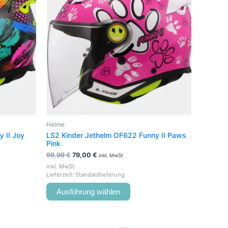
e
mehrere
en
Varianten
auf.
Die
en
Optionen
können
auf
der
seite
Produktseite
t
gewählt
werden
Helme
 II Joy
LS2 Kinder Jethelm OF622 Funny II Paws
Pink
99,99
€
79,00
€
inkl. MwSt
inkl. MwSt.
Lieferzeit:
Standardlieferung
Ausführung wählen
Ursprünglicher
Aktueller
Dieses