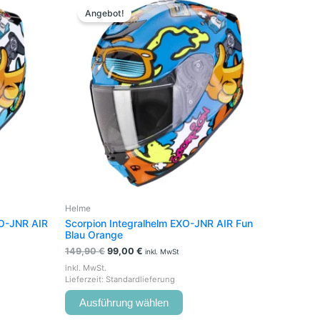
Preis
Preis
t
Produkt
Angebot!
war:
ist:
weist
149,90 €
99,00 €.
e
mehrere
en
Varianten
auf.
Die
en
Optionen
können
auf
der
seite
Produktseite
t
gewählt
werden
Helme
XO-JNR AIR
Scorpion Integralhelm EXO-JNR AIR Fun
Blau Orange
149,90
€
99,00
€
inkl. MwSt
inkl. MwSt.
Lieferzeit:
Standardlieferung
Ausführung wählen