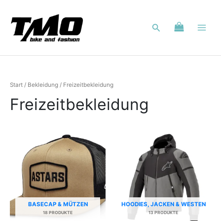
Zum
Inhalt
Suchen
springen
Start
/
Bekleidung
/ Freizeitbekleidung
Freizeitbekleidung
BASECAP & MÜTZEN
HOODIES, JACKEN & WESTEN
18 PRODUKTE
13 PRODUKTE