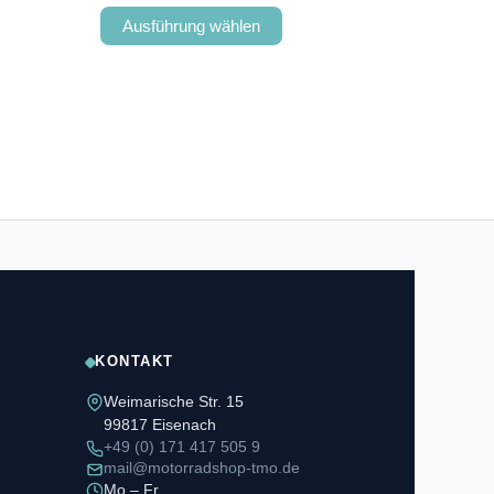
Ausführung wählen
KONTAKT
Weimarische Str. 15
99817 Eisenach
+49 (0) 171 417 505 9
mail@motorradshop-tmo.de
Mo – Fr