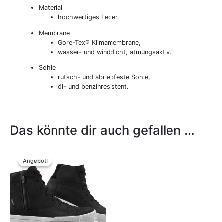
Material
hochwertiges Leder.
Membrane
Gore-Tex® Klimamembrane,
wasser- und winddicht, atmungsaktiv.
Sohle
rutsch- und abriebfeste Sohle,
öl- und benzinresistent.
Das könnte dir auch gefallen …
Ursprünglicher
Aktueller
Dieses
Preis
Preis
Produkt
Angebot!
Angebot!
war:
ist:
weist
199,95 €
179,00 €.
mehrere
Varianten
auf.
Die
Optionen