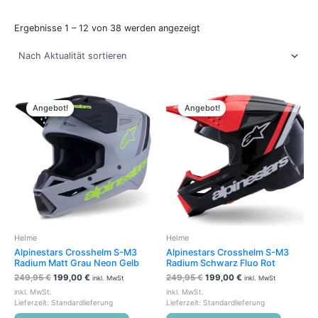
Ergebnisse 1 – 12 von 38 werden angezeigt
Ursprünglicher
Aktueller
Ursprünglicher
Aktueller
Dieses
Dieses
Preis
Preis
Preis
Preis
Produkt
Produkt
Angebot!
Angebot!
war:
ist:
war:
ist:
weist
weist
249,95 €
199,00 €.
249,95 €
199,00 €.
mehrere
mehrere
Varianten
Variante
auf.
auf.
Die
Die
Optionen
Optione
können
können
auf
auf
der
der
Helme
Helme
Produktseite
Produkts
Alpinestars Crosshelm S-M3
Alpinestars Crosshelm S-M3
gewählt
gewählt
Radium Matt Grau Neon Gelb
Radium Schwarz Fluo Rot
werden
werden
249,95
€
199,00
€
249,95
€
199,00
€
inkl. MwSt
inkl. MwSt
inkl. MwSt.
inkl. MwSt.
Lieferzeit:
Standardlieferung
Lieferzeit:
Standardlieferung