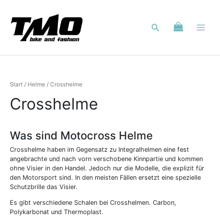
Nach
Zum
Aktualität
Inhalt
sortiert
Suchen
springen
Start
/
Helme
/ Crosshelme
Crosshelme
Was sind Motocross Helme
Crosshelme haben im Gegensatz zu Integralhelmen eine fest
angebrachte und nach vorn verschobene Kinnpartie und kommen
ohne Visier in den Handel. Jedoch nur die Modelle, die explizit für
den Motorsport sind. In den meisten Fällen ersetzt eine spezielle
Schutzbrille das Visier.
Es gibt verschiedene Schalen bei Crosshelmen. Carbon,
Polykarbonat und Thermoplast.