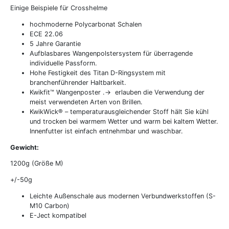
Einige Beispiele für Crosshelme
hochmoderne Polycarbonat Schalen
ECE 22.06
5 Jahre Garantie
Aufblasbares Wangenpolstersystem für überragende
individuelle Passform.
Hohe Festigkeit des Titan D-Ringsystem mit
branchenführender Haltbarkeit.
Kwikfit™ Wangenposter .-> erlauben die Verwendung der
meist verwendeten Arten von Brillen.
KwikWick® – temperaturausgleichender Stoff hält Sie kühl
und trocken bei warmem Wetter und warm bei kaltem Wetter.
Innenfutter ist einfach entnehmbar und waschbar.
Gewicht:
1200g (Größe M)
+/-50g
Leichte Außenschale aus modernen Verbundwerkstoffen (S-
M10 Carbon)
Alpinestars
LS2
Scorpion
E-Ject kompatibel
Crosshelme
Crosshelme
Crosshelme