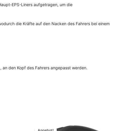
 Haupt-EPS-Liners aufgetragen, um die
, wodurch die Kräfte auf den Nacken des Fahrers bei einem
nd, an den Kopf des Fahrers angepasst werden.
Ursprünglicher
Aktueller
Dieses
Preis
Preis
Produkt
Angebot!
Angebot!