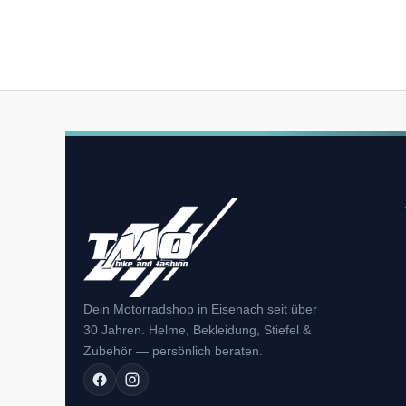
Dein Motorradshop in Eisenach seit über
30 Jahren. Helme, Bekleidung, Stiefel &
Zubehör — persönlich beraten.