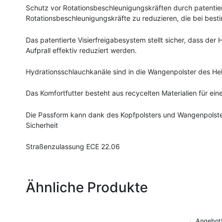
Schutz vor Rotationsbeschleunigungskräften durch patentier
Rotationsbeschleunigungskräfte zu reduzieren, die bei bes
Das patentierte Visierfreigabesystem stellt sicher, dass de
Aufprall effektiv reduziert werden.
Hydrationsschlauchkanäle sind in die Wangenpolster des Helm
Das Komfortfutter besteht aus recycelten Materialien für e
Die Passform kann dank des Kopfpolsters und Wangenpolster, 
Sicherheit
Straßenzulassung ECE 22.06
Ähnliche Produkte
Urs
Pre
Angebot
Angebot