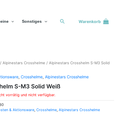
Suchen
Warenkorb
eine
Sonstiges
/
Alpinestars Crosshelme
/ Alpinestars Crosshelm S-M3 Solid
tionsware
,
Crosshelme
,
Alpinestars Crosshelme
shelm S-M3 Solid Weiß
cht vorrätig und nicht verfügbar.
80
sten & Aktionsware
,
Crosshelme
,
Alpinestars Crosshelme