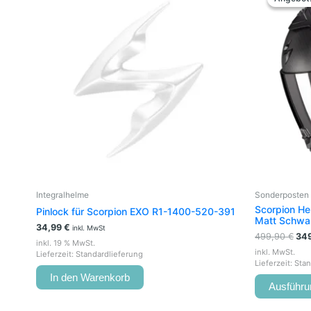
war
499
Integralhelme
Sonderposten 
Scorpion He
Pinlock für Scorpion EXO R1-1400-520-391
Matt Schwa
34,99
€
inkl. MwSt
499,90
€
34
inkl. 19 % MwSt.
inkl. MwSt.
Lieferzeit:
Standardlieferung
Lieferzeit:
Stan
In den Warenkorb
Ausführu