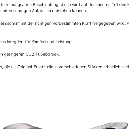
te reibungsarme Beschichtung, diese wird auf den inneren Teil des
timmten schrägen Aufprallen entstehen können.
r Helmschirm mit der richtigen vorbestimmten Kraft freigegeben wird
s integriert für Komfort und Leistung.
inen geringeren CO2-Fußabdruck.
die als Original-Ersatzteile in verschiedenen Stärken erhältlich si
prünglicher
Aktueller
Dieses
is
Preis
Produkt
!
!