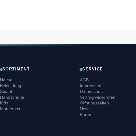
SORTIMENT
SERVICE
Helme
AGB
Bekleidung
Impressum
Stiefel
Datenschutz
Handschuhe
Vertrag widerrufen
Kids
Öffnungszeiten
Motocross
News
Partner