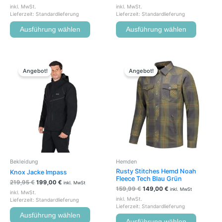
inkl. MwSt.
inkl. MwSt.
Lieferzeit:
Standardlieferung
Lieferzeit:
Standardlieferung
Ausführung wählen
Ausführung wählen
Ursprünglicher
Aktueller
Ursprünglicher
Aktueller
Dieses
Dieses
Preis
Preis
Preis
Preis
Produkt
Produkt
Angebot!
Angebot!
war:
ist:
war:
ist:
weist
weist
219,95 €
199,00 €.
159,99 €
149,00 €.
mehrere
mehrere
Varianten
Variante
auf.
auf.
Die
Die
Optionen
Optione
können
können
auf
auf
der
der
Bekleidung
Hemden
Produktseite
Produkts
Rusty Stitches Hemd Noah
Knox Jacke Impass
gewählt
gewählt
Fleece Tech Blau Grün
219,95
€
199,00
€
werden
werden
inkl. MwSt
159,99
€
149,00
€
inkl. MwSt
inkl. MwSt.
inkl. MwSt.
Lieferzeit:
Standardlieferung
Lieferzeit:
Standardlieferung
Ausführung wählen
Ausführung wählen