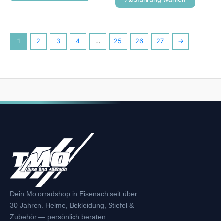
1
2
3
4
…
25
26
27
→
Dein Motorradshop in Eisenach seit über
30 Jahren. Helme, Bekleidung, Stiefel &
Zubehör — persönlich beraten.