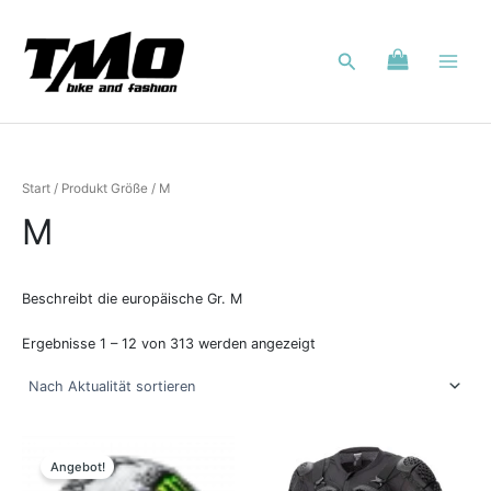
Nach
Zum
Aktualität
Inhalt
sortiert
Suchen
springen
Start
/ Produkt Größe / M
M
Beschreibt die europäische Gr. M
Ergebnisse 1 – 12 von 313 werden angezeigt
Ursprünglicher
Aktueller
Dieses
Dieses
Preis
Preis
Produkt
Produkt
Angebot!
war:
ist:
weist
weist
999,90 €
899,00 €.