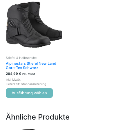
Produkt
weist
mehrere
Varianten
auf.
Die
Optionen
können
auf
der
Stiefel & Halbschuhe
Produktseite
Alpinestars Stiefel New Land
gewählt
Gore-Tex Schwarz
werden
264,99
€
inkl. MwSt
inkl. MwSt.
Lieferzeit:
Standardlieferung
Ausführung wählen
Ähnliche Produkte
Ursprünglicher
Aktueller
Dieses
Dieses