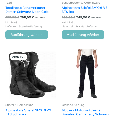
Textil
Sonderposten & Aktionsware
Produktseite
Produkts
Textilhose Panamericana
Alpinestars Stiefel SMX-6 V3
gewählt
gewählt
Damen Schwarz Neon Gelb
BTS Rot
werden
werden
299,90
€
269,00
€
299,95
€
249,00
€
inkl. MwSt
inkl. MwSt
inkl. MwSt.
inkl. MwSt.
Lieferzeit:
Standardlieferung
Lieferzeit:
Standardlieferung
Ausführung wählen
Ausführung wählen
Ursprünglicher
Aktueller
Dieses
Dieses
Preis
Preis
Produkt
Produkt
Angebot!
war:
ist:
weist
weist
299,95 €
269,00 €.
mehrere
mehrere
Varianten
Variante
auf.
auf.
Die
Die
Optionen
Optione
können
können
auf
auf
der
der
Stiefel & Halbschuhe
Jeansbekleidung
Produktseite
Produkts
Alpinestars Stiefel SMX-6 V3
Modeka Motorrad Jeans
gewählt
gewählt
BTS Schwarz
Brandon Cargo Lady Schwarz
werden
werden