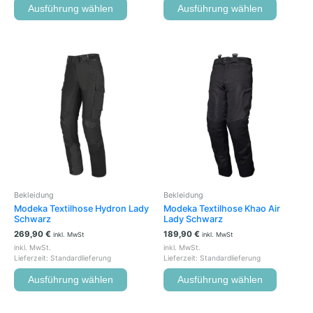
Ausführung wählen
Ausführung wählen
Dieses
Dieses
Produkt
Produkt
weist
weist
mehrere
mehrere
Varianten
Variante
auf.
auf.
Die
Die
Optionen
Optione
können
können
auf
auf
der
der
Bekleidung
Bekleidung
Produktseite
Produkts
Modeka Textilhose Hydron Lady
Modeka Textilhose Khao Air
gewählt
gewählt
Schwarz
Lady Schwarz
werden
werden
269,90
€
189,90
€
inkl. MwSt
inkl. MwSt
inkl. MwSt.
inkl. MwSt.
Lieferzeit:
Standardlieferung
Lieferzeit:
Standardlieferung
Ausführung wählen
Ausführung wählen