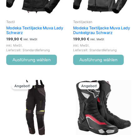
können
können
auf
auf
der
der
Textil
Textiljacken
Produktseite
Produkts
Modeka Textiljacke Muva Lady
Modeka Textiljacke Muva Lady
gewählt
gewählt
Schwarz
Dunkelgrau Schwarz
werden
werden
199,90
€
199,90
€
inkl. MwSt
inkl. MwSt
inkl. MwSt.
inkl. MwSt.
Lieferzeit:
Standardlieferung
Lieferzeit:
Standardlieferung
Ausführung wählen
Ausführung wählen
Ursprünglicher
Aktueller
Ursprünglicher
Aktueller
Dieses
Dieses
Preis
Preis
Preis
Preis
Produkt
Produkt
Angebot!
Angebot!
war:
ist:
war:
ist:
weist
weist
299,90 €
269,00 €.
299,95 €
249,00 €.
mehrere
mehrere
Varianten
Variante
auf.
auf.
Die
Die
Optionen
Optione
können
können
auf
auf
der
der