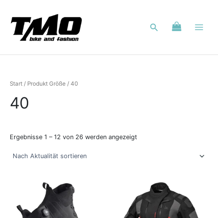
Nach
Zum
Aktualität
Inhalt
sortiert
Suchen
springen
Start
/ Produkt Größe / 40
40
Ergebnisse 1 – 12 von 26 werden angezeigt
Dieses
Dieses
Produkt
Produkt
weist
weist
mehrere
mehrere