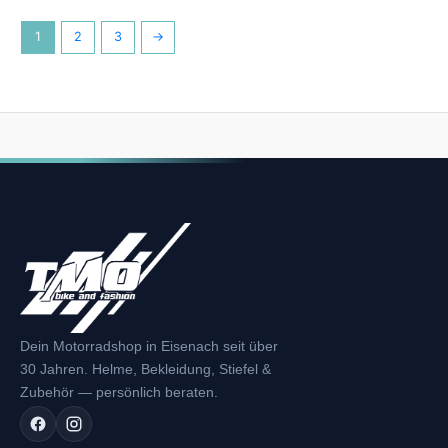
1
2
3
→
Dein Motorradshop in Eisenach seit über
30 Jahren. Helme, Bekleidung, Stiefel &
Zubehör — persönlich beraten.