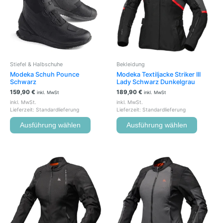
Varianten
Variante
auf.
auf.
Die
Die
Optionen
Optione
können
können
auf
auf
der
der
Stiefel & Halbschuhe
Bekleidung
Produktseite
Produkts
Modeka Schuh Pounce
Modeka Textiljacke Striker III
gewählt
gewählt
Schwarz
Lady Schwarz Dunkelgrau
werden
werden
159,90
€
189,90
€
inkl. MwSt
inkl. MwSt
inkl. MwSt.
inkl. MwSt.
Lieferzeit:
Standardlieferung
Lieferzeit:
Standardlieferung
Ausführung wählen
Ausführung wählen
Dieses
Dieses
Produkt
Produkt
weist
weist
mehrere
mehrere
Varianten
Variante
auf.
auf.
Die
Die
Optionen
Optione