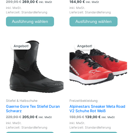
299,95
€
269,00
€
164,90
€
inkl. MwSt
inkl. MwSt
inkl. MwSt.
inkl. MwSt.
Lieferzeit:
Standardlieferung
Lieferzeit:
Standardlieferung
Ausführung wählen
Ausführung wählen
Ursprünglicher
Aktueller
Ursprünglicher
Aktueller
Dieses
Dieses
Preis
Preis
Preis
Preis
Produkt
Produkt
Angebot!
Angebot!
war:
ist:
war:
ist:
weist
weist
229,90 €
205,00 €.
159,95 €
139,00 €.
mehrere
mehrere
Varianten
Variante
auf.
auf.
Die
Die
Optionen
Optione
können
können
auf
auf
der
der
Stiefel & Halbschuhe
Freizeitbekleidung
Produktseite
Produkts
Gaerne Gore Tex Stiefel Duran
Alpinestars Sneaker Meta Road
gewählt
gewählt
Schwarz
V2 Schuhe Rot Weiß
werden
werden
229,90
€
205,00
€
159,95
€
139,00
€
inkl. MwSt
inkl. MwSt
inkl. MwSt.
inkl. MwSt.
Lieferzeit:
Standardlieferung
Lieferzeit:
Standardlieferung