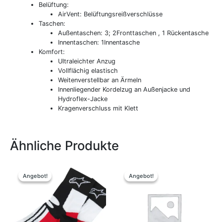
Belüftung:
AirVent: Belüftungsreißverschlüsse
Taschen:
Außentaschen: 3; 2Fronttaschen , 1 Rückentasche
Innentaschen: 1Innentasche
Komfort:
Ultraleichter Anzug
Vollflächig elastisch
Weitenverstellbar an Ärmeln
Innenliegender Kordelzug an Außenjacke und
Hydroflex-Jacke
Kragenverschluss mit Klett
Ähnliche Produkte
Ursprünglicher
Aktueller
Ursprünglicher
Aktueller
Dieses
Preis
Preis
Preis
Preis
Produkt
Angebot!
Angebot!
Angebot!
Angebot!
war:
ist:
war:
ist:
weist
19,95 €
15,00 €.
24,95 €
19,00 €.
mehrere
Varianten
auf.