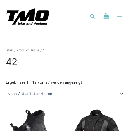
Nach
Zum
Aktualität
Inhalt
sortiert
Suchen
springen
Start
/ Produkt Größe / 42
42
Ergebnisse 1 – 12 von 27 werden angezeigt
Dieses
Dieses
Produkt
Produkt
weist
weist
mehrere
mehrere