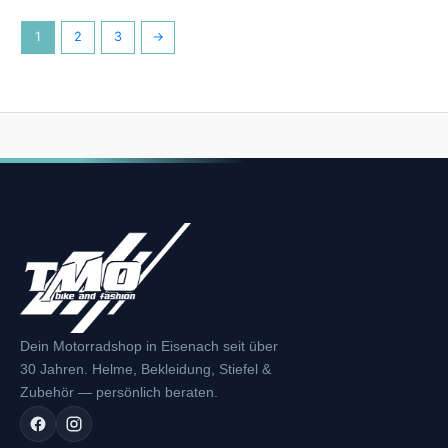
1
2
3
→
Dein Motorradshop in Eisenach seit über
30 Jahren. Helme, Bekleidung, Stiefel &
Zubehör — persönlich beraten.