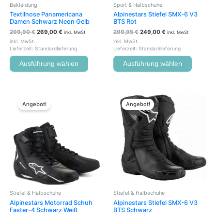
Bekleidung
Sport & Halbschuhe
Produktseite
Produkts
Textilhose Panamericana
Alpinestars Stiefel SMX-6 V3
gewählt
gewählt
Damen Schwarz Neon Gelb
BTS Rot
werden
werden
299,90
€
269,00
€
299,95
€
249,00
€
inkl. MwSt
inkl. MwSt
inkl. MwSt.
inkl. MwSt.
Lieferzeit:
Standardlieferung
Lieferzeit:
Standardlieferung
Ausführung wählen
Ausführung wählen
Ursprünglicher
Aktueller
Ursprünglicher
Aktueller
Dieses
Dieses
Preis
Preis
Preis
Preis
Produkt
Produkt
Angebot!
Angebot!
war:
ist:
war:
ist:
weist
weist
159,95 €
139,00 €.
299,95 €
269,00 €.
mehrere
mehrere
Varianten
Variante
auf.
auf.
Die
Die
Optionen
Optione
können
können
auf
auf
der
der
Stiefel & Halbschuhe
Stiefel & Halbschuhe
Produktseite
Produkts
Alpinestars Motorrad Schuh
Alpinestars Stiefel SMX-6 V3
gewählt
gewählt
Faster-4 Schwarz Weiß
BTS Schwarz
werden
werden