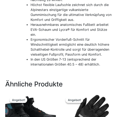
Höchst flexible Laufsohle zeichnet sich durch die
Alpinestars einzigartige vulkanisierte
Gummimischung für die ultimative Verknüpfung von
Komfort und Griffigkeit aus.
Herausnehmbares anatomisches Fußbett arbeitet
EVA-Schaum und Lycra® für Komfort und Stütze
ein.
Ergonomischer Vorderfuß-Schnitt für
Windschnittigkeit ermöglicht eine deutlich höhere
Schalthebel-Kontrolle und sorgt für überragenden
vielseitigen Fußprofil, Passform und Komfort.
In den US Größen 7-13 (entsprechend der
internationalen Größen 40.5 – 48) erhältlich.
Ähnliche Produkte
Ursprünglicher
Aktueller
Ursprünglicher
Aktueller
Dieses
Dieses
Preis
Preis
Preis
Preis
Produkt
Produkt
Angebot!
Angebot!
Angebot!
Angebot!
war:
ist:
war:
ist:
weist
weist
189,95 €
169,00 €.
99,95 €
89,00 €.
mehrere
mehrere
Varianten
Variante