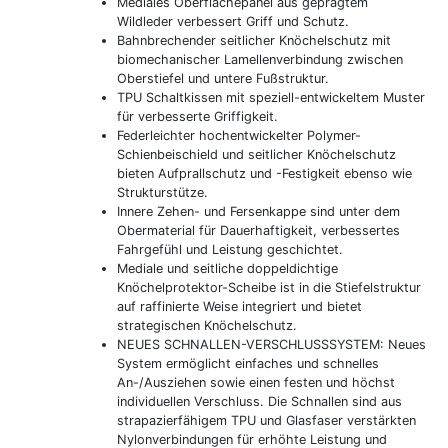
Mediales Oberflächepanel aus geprägtem
Wildleder verbessert Griff und Schutz.
Bahnbrechender seitlicher Knöchelschutz mit
biomechanischer Lamellenverbindung zwischen
Oberstiefel und untere Fußstruktur.
TPU Schaltkissen mit speziell-entwickeltem Muster
für verbesserte Griffigkeit.
Federleichter hochentwickelter Polymer-
Schienbeischield und seitlicher Knöchelschutz
bieten Aufprallschutz und -Festigkeit ebenso wie
Strukturstütze.
Innere Zehen- und Fersenkappe sind unter dem
Obermaterial für Dauerhaftigkeit, verbessertes
Fahrgefühl und Leistung geschichtet.
Mediale und seitliche doppeldichtige
Knöchelprotektor-Scheibe ist in die Stiefelstruktur
auf raffinierte Weise integriert und bietet
strategischen Knöchelschutz.
NEUES SCHNALLEN-VERSCHLUSSSYSTEM: Neues
System ermöglicht einfaches und schnelles
An-/Ausziehen sowie einen festen und höchst
individuellen Verschluss. Die Schnallen sind aus
strapazierfähigem TPU und Glasfaser verstärkten
Nylonverbindungen für erhöhte Leistung und