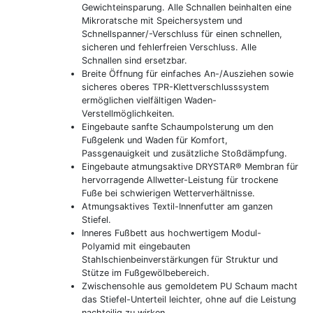
Gewichteinsparung. Alle Schnallen beinhalten eine
Mikroratsche mit Speichersystem und
Schnellspanner/-Verschluss für einen schnellen,
sicheren und fehlerfreien Verschluss. Alle
Schnallen sind ersetzbar.
Breite Öffnung für einfaches An-/Ausziehen sowie
sicheres oberes TPR-Klettverschlusssystem
ermöglichen vielfältigen Waden-
Verstellmöglichkeiten.
Eingebaute sanfte Schaumpolsterung um den
Fußgelenk und Waden für Komfort,
Passgenauigkeit und zusätzliche Stoßdämpfung.
Eingebaute atmungsaktive DRYSTAR® Membran für
hervorragende Allwetter-Leistung für trockene
Fuße bei schwierigen Wetterverhältnisse.
Atmungsaktives Textil-Innenfutter am ganzen
Stiefel.
Inneres Fußbett aus hochwertigem Modul-
Polyamid mit eingebauten
Stahlschienbeinverstärkungen für Struktur und
Stütze im Fußgewölbebereich.
Zwischensohle aus gemoldetem PU Schaum macht
das Stiefel-Unterteil leichter, ohne auf die Leistung
nachteilig zu wirken.