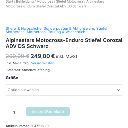
Start
/
Bekleidung
/
Motocross
/
Stiefel Motocross
/ Alpinestars
Motocross-Enduro Stiefel Corozal ADV DS Schwarz
Stiefel & Halbschuhe
,
Sonderposten & Aktionsware
,
Stiefel
Motocross
,
Motocross
,
Touring & Wasserdicht
Alpinestars Motocross-Enduro Stiefel Corozal
ADV DS Schwarz
299,99
€
249,00
€
inkl. MwSt
inkl. MwSt.
zzgl.
Versandkosten
Lieferzeit:
Standardlieferung
Größe
In den Warenkorb
Artikelnummer:
2047516-10