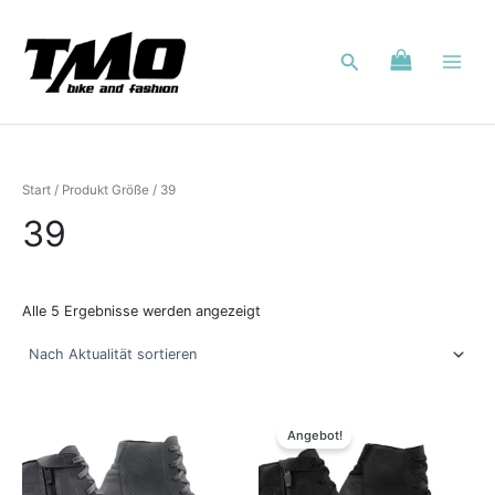
Nach
Zum
Aktualität
Inhalt
sortiert
Suchen
springen
Start
/ Produkt Größe / 39
39
Alle 5 Ergebnisse werden angezeigt
Ursprünglicher
Aktueller
Dieses
Dieses
Preis
Preis
Produkt
Produkt
Angebot!
war:
ist:
weist
weist
199,95 €
179,00 €.
mehrere
mehrere