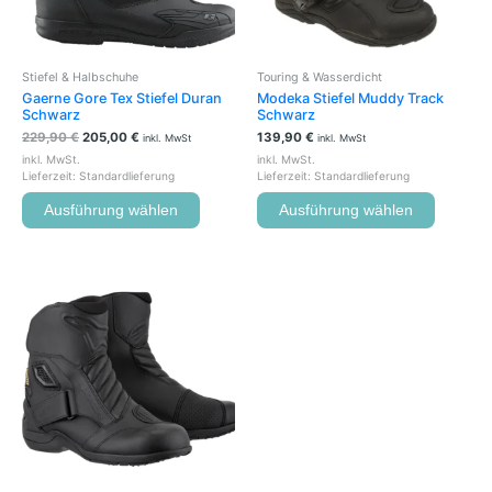
können
können
auf
auf
der
der
Stiefel & Halbschuhe
Touring & Wasserdicht
Produktseite
Produkts
Gaerne Gore Tex Stiefel Duran
Modeka Stiefel Muddy Track
gewählt
gewählt
Schwarz
Schwarz
werden
werden
229,90
€
205,00
€
139,90
€
inkl. MwSt
inkl. MwSt
inkl. MwSt.
inkl. MwSt.
Lieferzeit:
Standardlieferung
Lieferzeit:
Standardlieferung
Ausführung wählen
Ausführung wählen
Dieses
Produkt
weist
mehrere
Varianten
auf.
Die
Optionen
können
auf
der