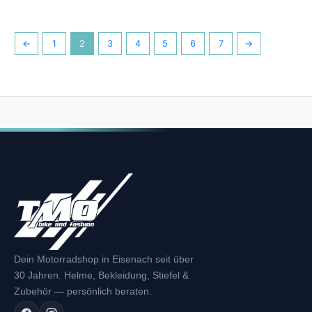
←
1
2
3
4
5
6
7
→
Dein Motorradshop in Eisenach seit über
30 Jahren. Helme, Bekleidung, Stiefel &
Zubehör — persönlich beraten.