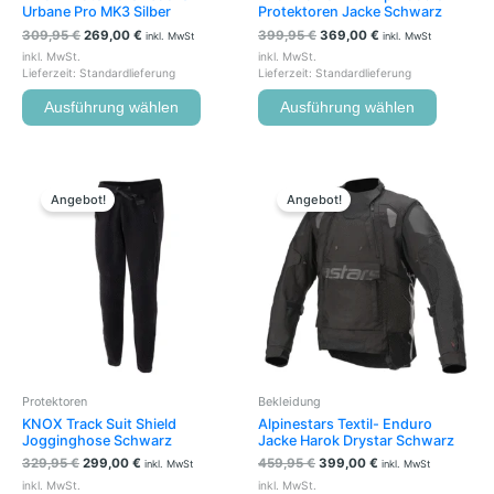
gewählt
gewählt
Urbane Pro MK3 Silber
Protektoren Jacke Schwarz
werden
werden
309,95
€
269,00
€
399,95
€
369,00
€
inkl. MwSt
inkl. MwSt
inkl. MwSt.
inkl. MwSt.
Lieferzeit:
Standardlieferung
Lieferzeit:
Standardlieferung
Ausführung wählen
Ausführung wählen
Ursprünglicher
Aktueller
Ursprünglicher
Aktueller
Dieses
Dieses
Preis
Preis
Preis
Preis
Produkt
Produkt
Angebot!
Angebot!
war:
ist:
war:
ist:
weist
weist
329,95 €
299,00 €.
459,95 €
399,00 €.
mehrere
mehrere
Varianten
Variante
auf.
auf.
Die
Die
Optionen
Optione
können
können
auf
auf
der
der
Protektoren
Bekleidung
Produktseite
Produkts
KNOX Track Suit Shield
Alpinestars Textil- Enduro
gewählt
gewählt
Jogginghose Schwarz
Jacke Harok Drystar Schwarz
werden
werden
329,95
€
299,00
€
459,95
€
399,00
€
inkl. MwSt
inkl. MwSt
inkl. MwSt.
inkl. MwSt.