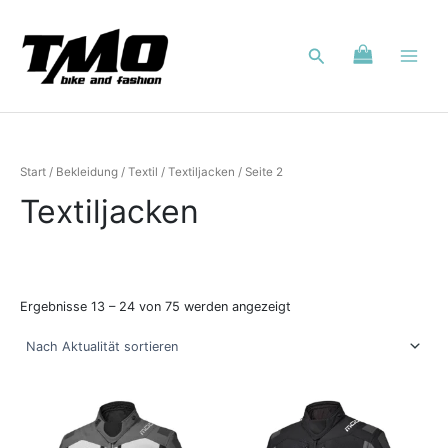
Nach
Zum
Aktualität
Inhalt
sortiert
Suchen
springen
Start
/
Bekleidung
/
Textil
/
Textiljacken
/ Seite 2
Textiljacken
Textiljacken
Textiljacken
Textiljacken
Damen
Herren
Kinder
Ergebnisse 13 – 24 von 75 werden angezeigt
Dieses
Dieses
Produkt
Produkt
weist
weist