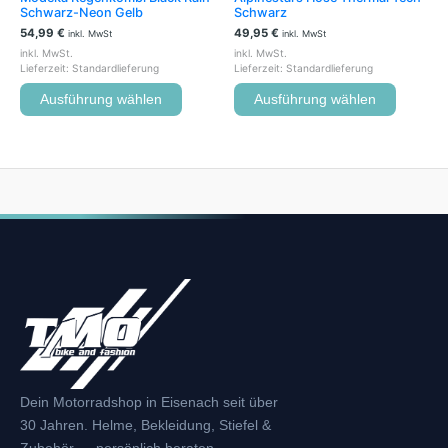
gewählt
gewählt
Schwarz-Neon Gelb
Schwarz
werden
werden
54,99
€
49,95
€
inkl. MwSt
inkl. MwSt
inkl. MwSt.
inkl. MwSt.
Lieferzeit:
Standardlieferung
Lieferzeit:
Standardlieferung
Ausführung wählen
Ausführung wählen
Dein Motorradshop in Eisenach seit über
30 Jahren. Helme, Bekleidung, Stiefel &
Zubehör — persönlich beraten.