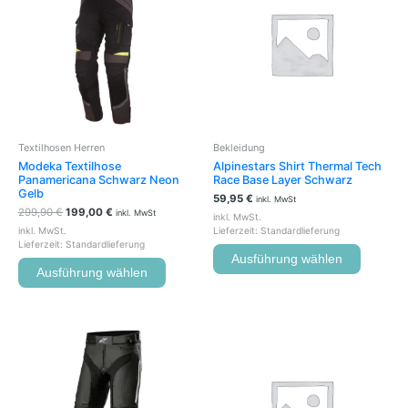
mehrere
mehrere
Varianten
Variante
auf.
auf.
Die
Die
Optionen
Optione
können
können
auf
auf
der
der
Textilhosen Herren
Bekleidung
Produktseite
Produkts
Modeka Textilhose
Alpinestars Shirt Thermal Tech
gewählt
gewählt
Panamericana Schwarz Neon
Race Base Layer Schwarz
werden
werden
Gelb
59,95
€
inkl. MwSt
299,90
€
199,00
€
inkl. MwSt
inkl. MwSt.
inkl. MwSt.
Lieferzeit:
Standardlieferung
Lieferzeit:
Standardlieferung
Ausführung wählen
Ausführung wählen
Dieses
Produkt
weist
mehrere
Varianten