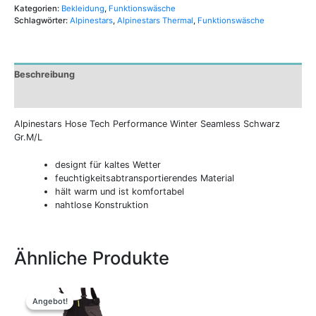
Kategorien:
Bekleidung
,
Funktionswäsche
Schlagwörter:
Alpinestars
,
Alpinestars Thermal
,
Funktionswäsche
Beschreibung
Zusätzliche Informationen
Alpinestars Hose Tech Performance Winter Seamless Schwarz
Gr.M/L
designt für kaltes Wetter
feuchtigkeitsabtransportierendes Material
hält warm und ist komfortabel
nahtlose Konstruktion
Ähnliche Produkte
Ursprünglicher
Aktueller
Dieses
Dieses
Preis
Preis
Produkt
Produkt
Angebot!
Angebot!
war:
ist:
weist
weist
299,90 €
199,00 €.