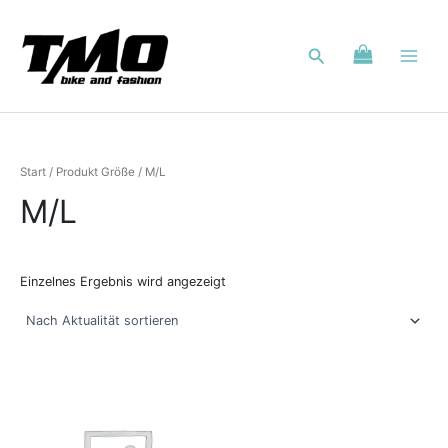
Zum
Inhalt
Suchen
springen
Start
/ Produkt Größe / M/L
M/L
Einzelnes Ergebnis wird angezeigt