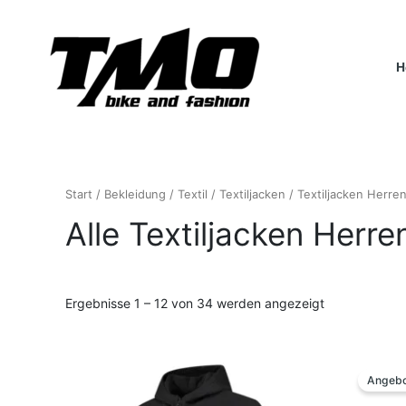
Nach
Zum
Aktualität
Inhalt
sortiert
springen
H
Start
/
Bekleidung
/
Textil
/
Textiljacken
/
Textiljacken Herre
Alle Textiljacken Herre
Ergebnisse 1 – 12 von 34 werden angezeigt
Ur
Dieses
Pr
Produkt
Angebo
wa
weist
21