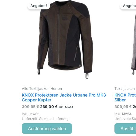
Preis
Preis
P
Produkt
Angebot!
Angebo
war:
ist:
w
weist
309,95 €
269,00 €.
3
mehrere
Varianten
auf.
Die
Optionen
können
auf
der
Produktseite
gewählt
werden
Alle Textiljacken Herren
Textiljacken
KNOX Protektoren Jacke Urbane Pro MK3
KNOX Prot
Copper Kupfer
Silber
309,95
€
269,00
€
309,95
€
2
inkl. MwSt
inkl. MwSt.
inkl. MwSt.
Lieferzeit:
Standardlieferung
Lieferzeit:
St
Ausführung wählen
Ausfüh