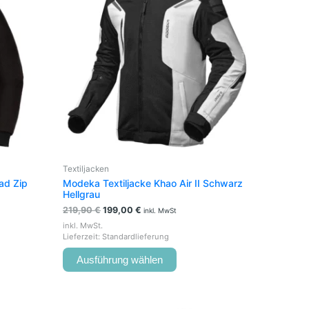
e
mehrere
en
Varianten
auf.
Die
en
Optionen
können
auf
der
seite
Produktseite
t
gewählt
werden
Textiljacken
ad Zip
Modeka Textiljacke Khao Air II Schwarz
Hellgrau
219,90
€
199,00
€
inkl. MwSt
inkl. MwSt.
Lieferzeit:
Standardlieferung
Ausführung wählen
Ursprünglicher
Aktueller
Dieses