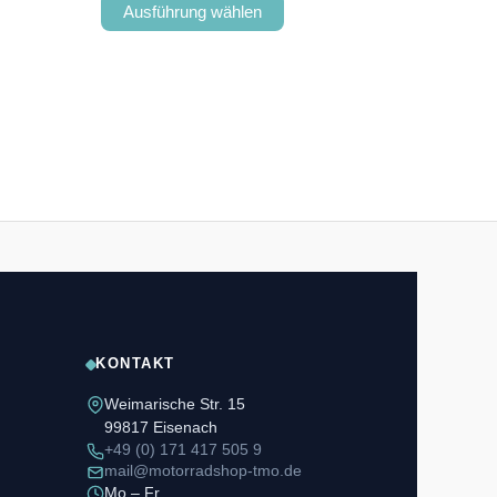
Ausführung wählen
KONTAKT
Weimarische Str. 15
99817 Eisenach
+49 (0) 171 417 505 9
mail@motorradshop-tmo.de
Mo – Fr