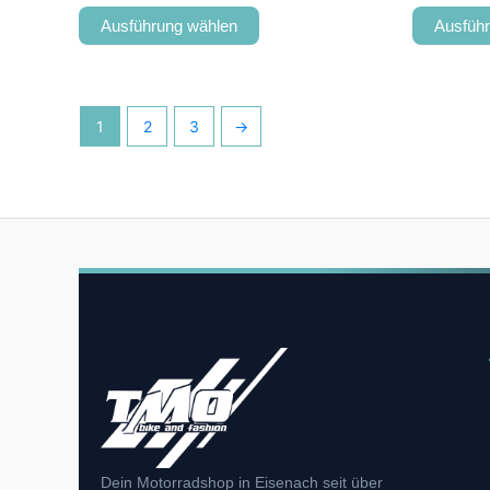
Ausführung wählen
Ausfüh
1
2
3
→
Dein Motorradshop in Eisenach seit über