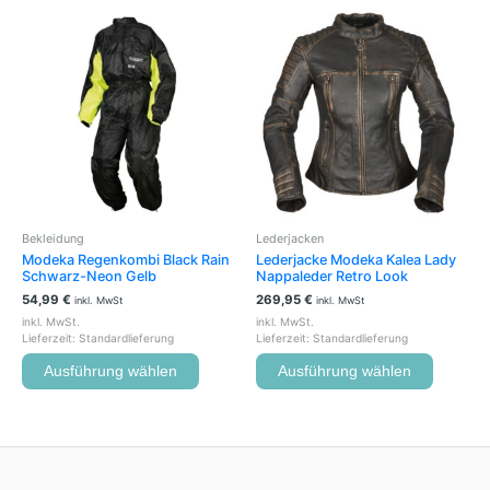
Dieses
Dieses
Produkt
Produkt
weist
weist
mehrere
mehrere
Varianten
Variante
auf.
auf.
Die
Die
Optionen
Optione
können
können
auf
auf
der
der
Bekleidung
Lederjacken
Produktseite
Produkts
Modeka Regenkombi Black Rain
Lederjacke Modeka Kalea Lady
gewählt
gewählt
Schwarz-Neon Gelb
Nappaleder Retro Look
werden
werden
54,99
€
269,95
€
inkl. MwSt
inkl. MwSt
inkl. MwSt.
inkl. MwSt.
Lieferzeit:
Standardlieferung
Lieferzeit:
Standardlieferung
Ausführung wählen
Ausführung wählen