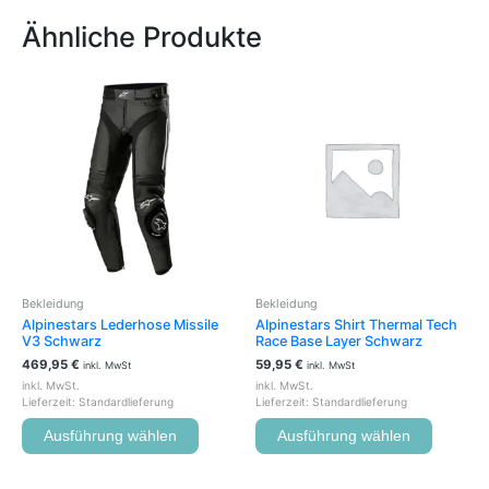
Ähnliche Produkte
Dieses
Dieses
Produkt
Produkt
weist
weist
mehrere
mehrere
Varianten
Variante
auf.
auf.
Die
Die
Optionen
Optione
können
können
auf
auf
der
der
Bekleidung
Bekleidung
Produktseite
Produkts
Alpinestars Lederhose Missile
Alpinestars Shirt Thermal Tech
gewählt
gewählt
V3 Schwarz
Race Base Layer Schwarz
werden
werden
469,95
€
59,95
€
inkl. MwSt
inkl. MwSt
inkl. MwSt.
inkl. MwSt.
Lieferzeit:
Standardlieferung
Lieferzeit:
Standardlieferung
Ausführung wählen
Ausführung wählen