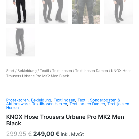
Start
/
Bekleidung
/
Textil
/
Textilhosen
/
Textilhosen Damen
/ KNOX Hose
Trousers Urbane Pro MK2 Men Black
Protektoren
,
Bekleidung
,
Textilhosen
,
Textil
,
Sonderposten &
Aktionsware
,
Textilhosen Herren
,
Textilhosen Damen
,
Textiljacken
Herren
KNOX Hose Trousers Urbane Pro MK2 Men
Black
299,95
€
249,00
€
inkl. MwSt