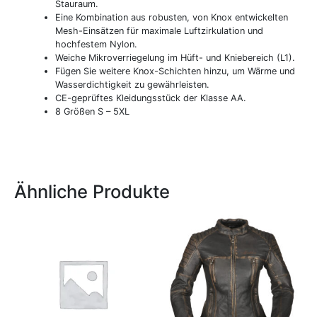
Stauraum.
Eine Kombination aus robusten, von Knox entwickelten
Mesh-Einsätzen für maximale Luftzirkulation und
hochfestem Nylon.
Weiche Mikroverriegelung im Hüft- und Kniebereich (L1).
Fügen Sie weitere Knox-Schichten hinzu, um Wärme und
Wasserdichtigkeit zu gewährleisten.
CE-geprüftes Kleidungsstück der Klasse AA.
8 Größen S – 5XL
Ähnliche Produkte
Dieses
Dieses
Produkt
Produkt
weist
weist
mehrere
mehrere
Varianten
Variante
auf.
auf.
Die
Die
Optionen
Optione