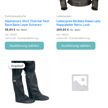
können
können
auf
auf
der
der
Funktionswäsche
Lederjacken
Produktseite
Produkts
Alpinestars Shirt Thermal Tech
Lederjacke Modeka Kalea Lady
gewählt
gewählt
Race Base Layer Schwarz
Nappaleder Retro Look
werden
werden
59,95
€
269,95
€
inkl. MwSt
inkl. MwSt
inkl. MwSt.
inkl. MwSt.
Lieferzeit:
Standardlieferung
Lieferzeit:
Standardlieferung
Ausführung wählen
Ausführung wählen
Ursprünglicher
Aktueller
Dieses
Preis
Preis
Produkt
Angebot!
Angebot!
war:
ist:
weist
24,95 €
19,00 €.
mehrere
Varianten
auf.
Die
Optionen
können
auf
der