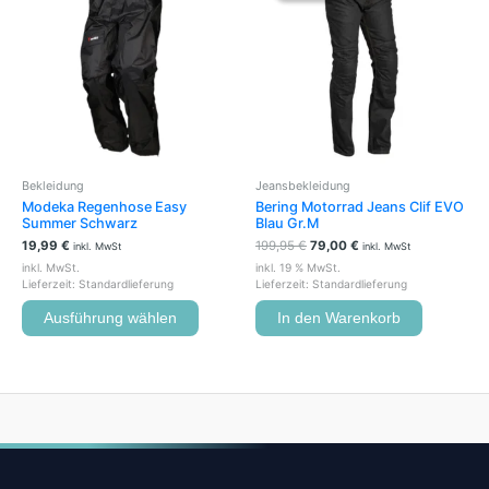
weist
199,95 €
79,00 €.
mehrere
Varianten
auf.
Die
Optionen
können
auf
der
Bekleidung
Jeansbekleidung
Produktseite
Modeka Regenhose Easy
Bering Motorrad Jeans Clif EVO
gewählt
Summer Schwarz
Blau Gr.M
werden
19,99
€
199,95
€
79,00
€
inkl. MwSt
inkl. MwSt
inkl. MwSt.
inkl. 19 % MwSt.
Lieferzeit:
Standardlieferung
Lieferzeit:
Standardlieferung
Ausführung wählen
In den Warenkorb