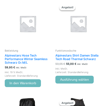
Ursprünglicher
Aktueller
Dieses
Preis
Preis
Produkt
Angebot!
Angebot!
war:
ist:
weist
59,95 €
55,00 €.
mehrere
Variante
auf.
Die
Optione
können
auf
der
Bekleidung
Funktionswäsche
Produkts
Alpinestars Hose Tech
Alpinestars Shirt Damen Stella
gewählt
Performance Winter Seamless
Tech Road Thermal Schwarz
werden
Schwarz Gr.M/L
59,95
€
55,00
€
inkl. MwSt
59,95
€
inkl. MwSt
inkl. MwSt.
inkl. 19 % MwSt.
Lieferzeit:
Standardlieferung
Lieferzeit:
Standardlieferung
Ausführung wählen
In den Warenkorb
Ursprünglicher
Aktueller
Dieses
Preis
Preis
Produkt
Angebot!
Angebot!
war:
ist: