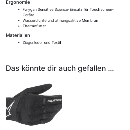
Ergonomie
Furygan Sensitive Science-Einsatz für Touchscreen-
Geräte
Wasserdichte und atmungsaktive Membran
Thermofutter
Materialien
Ziegenleder und Textil
Das könnte dir auch gefallen …
Dieses
Produkt
weist
mehrere
Varianten
auf.
Die
Optionen
können
auf