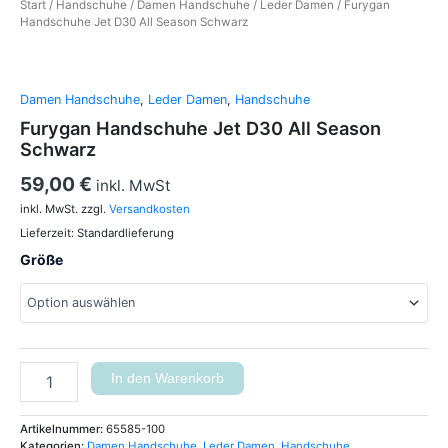
Start
/
Handschuhe
/
Damen Handschuhe
/
Leder Damen
/ Furygan
Handschuhe Jet D30 All Season Schwarz
Damen Handschuhe
,
Leder Damen
,
Handschuhe
Furygan Handschuhe Jet D30 All Season
Schwarz
59,00
€
inkl. MwSt
inkl. MwSt.
zzgl.
Versandkosten
Lieferzeit:
Standardlieferung
Größe
In den Warenkorb
Artikelnummer:
65585-100
Kategorien:
Damen Handschuhe
,
Leder Damen
,
Handschuhe