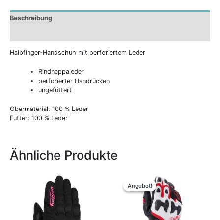
Beschreibung
Zusätzliche Informationen
Halbfinger-Handschuh mit perforiertem Leder
Rindnappaleder
perforierter Handrücken
ungefüttert
Obermaterial: 100 % Leder
Futter: 100 % Leder
Ähnliche Produkte
Ursprünglicher
Aktueller
Dieses
Dieses
Preis
Preis
Produkt
Produkt
Angebot!
Angebot!
war:
ist:
weist
weist
159,95 €
139,00 €.
mehrere
mehrere
Varianten
Variante