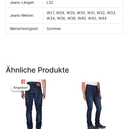
Jeans-Längen
L32
W27, W28, W29, W30, W31, W32, W33,
Jeans-Weiten:
W34, W36, W38, W40, W42, W44
Wetterfestigkeit:
Sommer
Ähnliche Produkte
Ursprünglicher
Aktueller
Dieses
Dieses
Preis
Preis
Produkt
Produkt
Angebot!
Angebot!
war:
ist:
weist
weist
169,99 €
159,00 €.
mehrere
mehrere
Varianten
Variante
auf.
auf.
Die
Die
Optionen
Optione
können
können