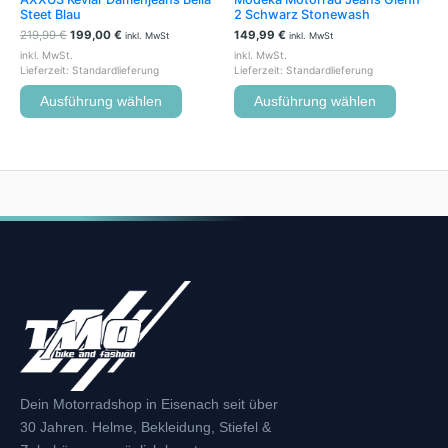
gewählt
gewählt
Steet Blau
2 Schwarz Stonewash
werden
werden
219,99
€
199,00
€
149,99
€
inkl. MwSt
inkl. MwSt
inkl. MwSt.
inkl. MwSt.
Lieferzeit:
Standardlieferung
Lieferzeit:
Standardlieferung
Ausführung wählen
Ausführung wählen
Dein Motorradshop in Eisenach seit über
30 Jahren. Helme, Bekleidung, Stiefel &