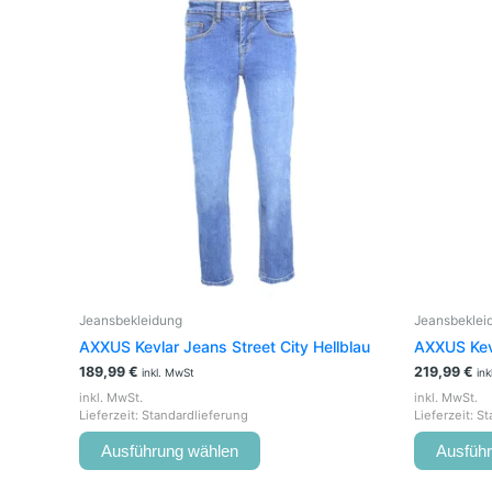
Produkt
weist
mehrere
Varianten
auf.
Die
Optionen
können
auf
der
Produktseite
gewählt
werden
Jeansbekleidung
Jeansbeklei
AXXUS Kevlar Jeans Street City Hellblau
AXXUS Kev
189,99
€
219,99
€
inkl. MwSt
in
inkl. MwSt.
inkl. MwSt.
Lieferzeit:
Standardlieferung
Lieferzeit:
St
Ausführung wählen
Ausfüh