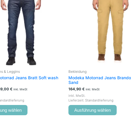
mehrere
mehrer
Varianten
Variant
auf.
auf.
Die
Die
Optionen
Option
können
können
auf
auf
der
der
Produktseite
Produkt
gewählt
gewähl
werden
werden
s & Leggins
Bekleidung
torrad Jeans Bratt Soft wash
Modeka Motorrad Jeans Brando
Sand
69,00
€
164,90
€
inkl. MwSt
inkl. MwSt
inkl. MwSt.
andardlieferung
Lieferzeit:
Standardlieferung
rung wählen
Ausführung wählen
Dieses
Dieses