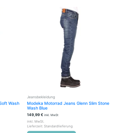
Dieses
t
Produkt
weist
e
mehrere
en
Varianten
auf.
Die
en
Optionen
können
auf
der
seite
Produktseite
t
gewählt
werden
Jeansbekleidung
Soft Wash
Modeka Motorrad Jeans Glenn Slim Stone
Wash Blue
149,99
€
inkl. MwSt
inkl. MwSt.
Lieferzeit:
Standardlieferung