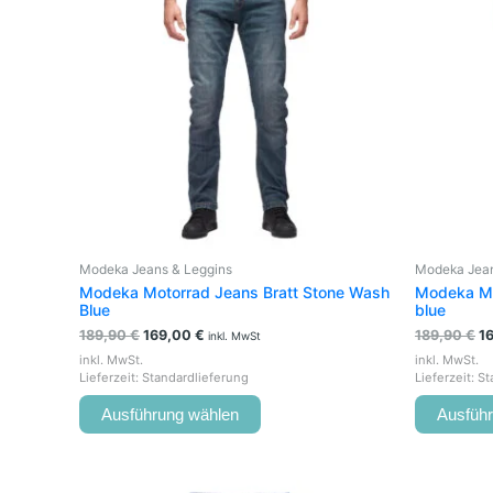
mehrere
Varianten
auf.
Die
Optionen
können
auf
der
Produktseite
gewählt
werden
Modeka Jeans & Leggins
Modeka Jean
Modeka Motorrad Jeans Bratt Stone Wash
Modeka Mo
Blue
blue
189,90
€
169,00
€
189,90
€
1
inkl. MwSt
inkl. MwSt.
inkl. MwSt.
Lieferzeit:
Standardlieferung
Lieferzeit:
St
Ausführung wählen
Ausfüh
Dieses