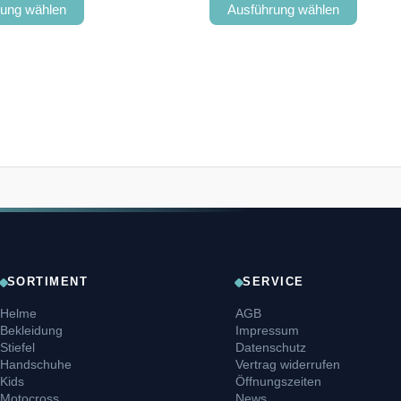
rung wählen
Ausführung wählen
SORTIMENT
SERVICE
Helme
AGB
Bekleidung
Impressum
Stiefel
Datenschutz
Handschuhe
Vertrag widerrufen
Kids
Öffnungszeiten
Motocross
News