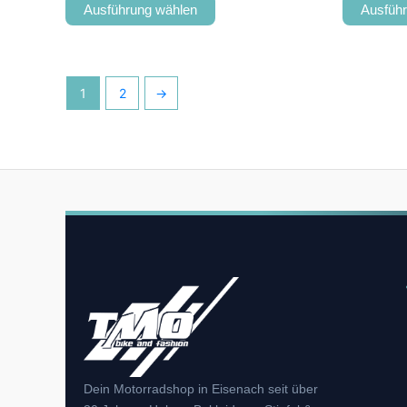
Ausführung wählen
Ausfüh
1
2
→
Dein Motorradshop in Eisenach seit über