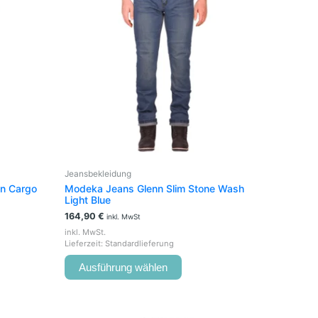
e
mehrere
en
Varianten
auf.
Die
en
Optionen
können
auf
der
seite
Produktseite
t
gewählt
werden
Jeansbekleidung
n Cargo
Modeka Jeans Glenn Slim Stone Wash
Light Blue
164,90
€
inkl. MwSt
inkl. MwSt.
Lieferzeit:
Standardlieferung
Ausführung wählen
Ursprünglicher
Aktueller
Dieses