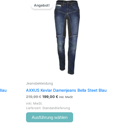
Preis
Preis
t
Produkt
Angebot!
war:
ist:
weist
219,99 €
199,00 €.
e
mehrere
en
Varianten
auf.
Die
en
Optionen
können
auf
der
seite
Produktseite
t
gewählt
werden
Jeansbekleidung
Blau
AXXUS Kevlar Damenjeans Bella Steet Blau
219,99
€
199,00
€
inkl. MwSt
inkl. MwSt.
Lieferzeit:
Standardlieferung
Ausführung wählen