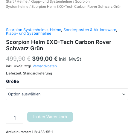
Start
/
Helme
/
Klapp- und Systemhelme
/
Scorpion
Systemhelme
/ Scorpion Helm EXO-Tech Carbon Rover Schwarz Grün
Scorpion Systemhelme
,
Helme
,
Sonderposten & Aktionsware
,
Klapp- und Systemhelme
Scorpion Helm EXO-Tech Carbon Rover
Schwarz Grün
499,90
€
399,00
€
inkl. MwSt
inkl. MwSt.
zzgl.
Versandkosten
Lieferzeit:
Standardlieferung
Größe
In den Warenkorb
Artikelnummer:
118-433-55-1