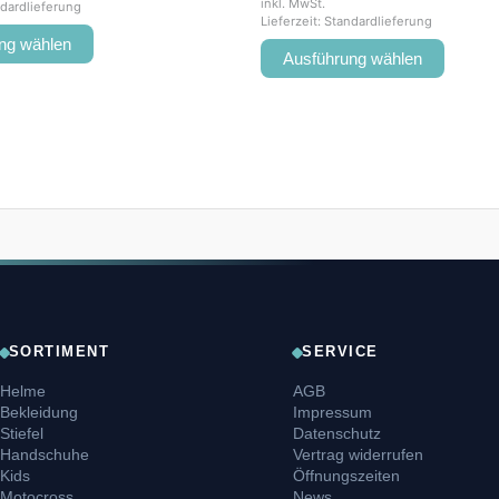
inkl. MwSt.
dardlieferung
Lieferzeit:
Standardlieferung
ng wählen
Ausführung wählen
SORTIMENT
SERVICE
Helme
AGB
Bekleidung
Impressum
Stiefel
Datenschutz
Handschuhe
Vertrag widerrufen
Kids
Öffnungszeiten
Motocross
News