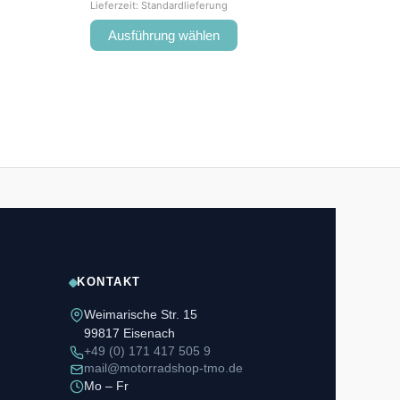
Lieferzeit:
Standardlieferung
Ausführung wählen
KONTAKT
Weimarische Str. 15
99817 Eisenach
+49 (0) 171 417 505 9
mail@motorradshop-tmo.de
Mo – Fr