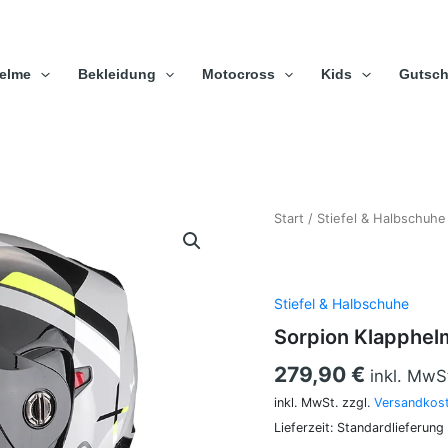
elme
Bekleidung
Motocross
Kids
Gutsch
Sorpion
Start
/
Stiefel & Halbschuhe
Klapphelm
ADX-
2
Galane
Stiefel & Halbschuhe
Grau
Sorpion Klapphel
Schwarz
Neon
279,90
€
inkl. MwS
Gelb
Menge
inkl. MwSt.
zzgl.
Versandkos
Lieferzeit:
Standardlieferung