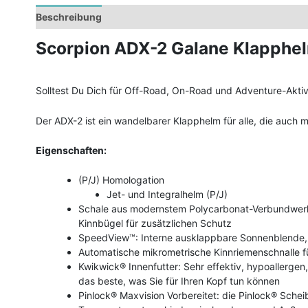
Beschreibung
Zusätzliche Informationen
Scorpion ADX-2 Galane Klapphe
Solltest Du Dich für Off-Road, On-Road und Adventure-Aktivi
Der ADX-2 ist ein wandelbarer Klapphelm für alle, die auch m
Eigenschaften:
(P/J) Homologation
Jet- und Integralhelm (P/J)
Schale aus modernstem Polycarbonat-Verbundwerks
Kinnbügel für zusätzlichen Schutz
SpeedView™: Interne ausklappbare Sonnenblende, d
Automatische mikrometrische Kinnriemenschnalle fü
Kwikwick® Innenfutter: Sehr effektiv, hypoallerg
das beste, was Sie für Ihren Kopf tun können
Pinlock® Maxvision Vorbereitet: die Pinlock® Sche