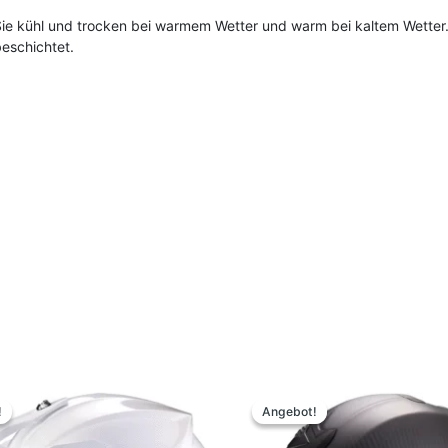
Sie kühl und trocken bei warmem Wetter und warm bei kaltem Wetter.
beschichtet.
prünglicher
Aktueller
Ursprünglicher
Aktueller
Dieses
Dieses
s
Preis
Preis
Preis
Produkt
Produk
!
!
Angebot!
Angebot!
:
ist:
war:
ist:
weist
weist
,90 €
129,00 €.
499,90 €
349,00 €.