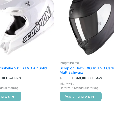
mehrere
mehrer
Varianten
Variant
auf.
auf.
Die
Die
Optionen
Option
können
können
auf
auf
der
der
Produktseite
Produkt
gewählt
gewähl
werden
werden
Integralhelme
osshelm VX 16 EVO Air Solid
Scorpion Helm EXO R1 EVO Carbo
Matt Schwarz
,00
€
499,90
€
349,00
€
inkl. MwSt
inkl. MwSt
inkl. MwSt.
dardlieferung
Lieferzeit:
Standardlieferung
ng wählen
Ausführung wählen