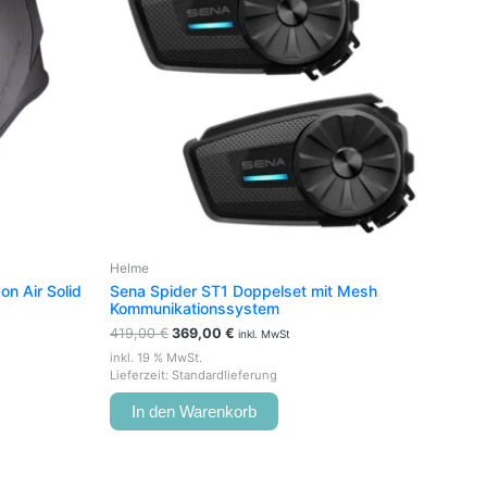
e
en
en
seite
t
Helme
n Air Solid
Sena Spider ST1 Doppelset mit Mesh
Kommunikationssystem
419,00
€
369,00
€
inkl. MwSt
inkl. 19 % MwSt.
Lieferzeit:
Standardlieferung
In den Warenkorb