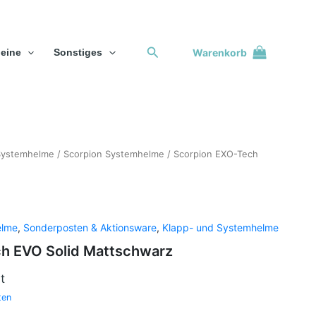
Suchen
Warenkorb
eine
Sonstiges
Systemhelme
/
Scorpion Systemhelme
/ Scorpion EXO-Tech
elme
,
Sonderposten & Aktionsware
,
Klapp- und Systemhelme
h EVO Solid Mattschwarz
t
ten