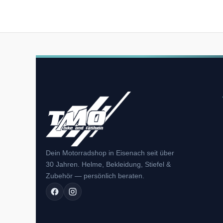
Dein Motorradshop in Eisenach seit über
30 Jahren. Helme, Bekleidung, Stiefel &
Zubehör — persönlich beraten.