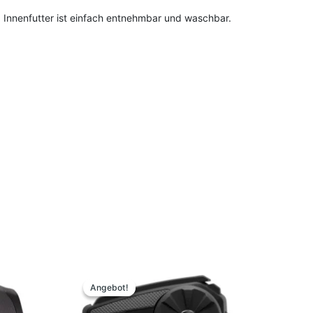
 Innenfutter ist einfach entnehmbar und waschbar.
Ursprünglicher
Aktueller
Preis
Preis
t
Angebot!
Angebot!
war:
ist:
419,00 €
369,00 €.