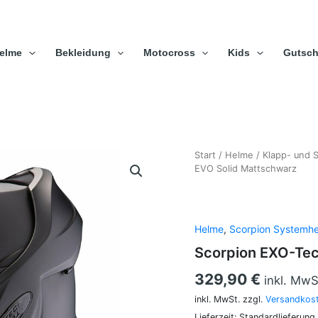
elme
Bekleidung
Motocross
Kids
Gutsch
Scorpion
Start
/
Helme
/
Klapp- und 
EXO-
EVO Solid Mattschwarz
Tech
EVO
Solid
Mattschwarz
Helme
,
Scorpion Systemh
Menge
Scorpion EXO-Tec
329,90
€
inkl. MwS
inkl. MwSt.
zzgl.
Versandkos
Lieferzeit:
Standardlieferung