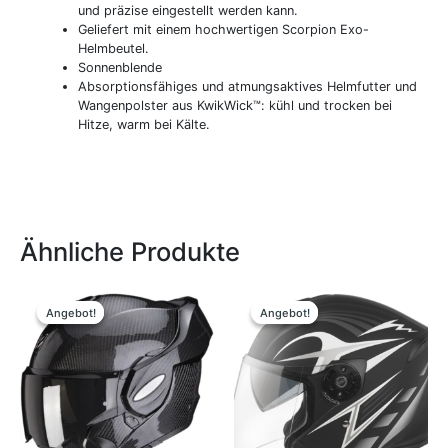
und präzise eingestellt werden kann.
Geliefert mit einem hochwertigen Scorpion Exo-
Helmbeutel.
Sonnenblende
Absorptionsfähiges und atmungsaktives Helmfutter und
Wangenpolster aus KwikWick™: kühl und trocken bei
Hitze, warm bei Kälte.
Ähnliche Produkte
Ursprünglicher
Aktueller
Ursprünglicher
Aktueller
Dieses
Dieses
Preis
Preis
Preis
Preis
Produkt
Produkt
Angebot!
Angebot!
Angebot!
Angebot!
war:
ist:
war:
ist:
weist
weist
459,90 €
399,00 €.
99,95 €
75,00 €.
mehrere
mehrere
Varianten
Variante
auf.
auf.
Die
Die
Optionen
Optione
können
können