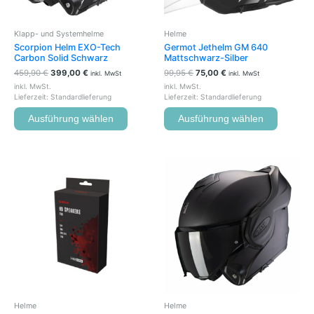
auf
auf
der
der
Klapp- und Systemhelme
Helme
Produktseite
Produkts
Scorpion Helm EXO-Tech
Germot Jethelm GM 640
gewählt
gewählt
Carbon Solid Schwarz
Mattschwarz-Silber
werden
werden
459,90
€
399,00
€
99,95
€
75,00
€
inkl. MwSt
inkl. MwSt
inkl. MwSt.
inkl. MwSt.
Lieferzeit:
Standardlieferung
Lieferzeit:
Standardlieferung
Ausführung wählen
Ausführung wählen
Dieses
Produkt
weist
mehrere
Variante
auf.
Die
Optione
können
auf
der
Helme
Helme
Produkts