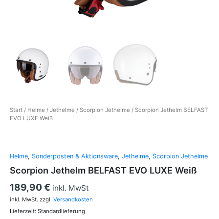
Start
/
Helme
/
Jethelme
/
Scorpion Jethelme
/ Scorpion Jethelm BELFAST
EVO LUXE Weiß
Helme
,
Sonderposten & Aktionsware
,
Jethelme
,
Scorpion Jethelme
Scorpion Jethelm BELFAST EVO LUXE Weiß
189,90
€
inkl. MwSt
inkl. MwSt.
zzgl.
Versandkosten
Lieferzeit:
Standardlieferung