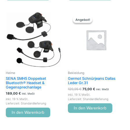
Ursprünglicher
Aktueller
Preis
Preis
Angebot!
Angebot!
war:
ist:
129,95 €
75,00 €.
Helme
Bekleidung
SENA SMH5 Doppelset
Germot Schnürjeans Dallas
Bluetooth® Headset &
Leder Gr.31
Gegensprechanlage
129,95
€
75,00
€
inkl. MwSt
189,00
€
inkl. MwSt
inkl. 19 % MwSt.
inkl. 19 % MwSt.
Lieferzeit:
Standardlieferung
Lieferzeit:
Standardlieferung
In den Warenkorb
In den Warenkorb