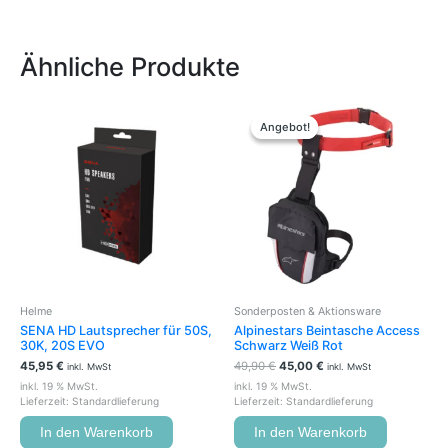
Ähnliche Produkte
Ursprünglicher
Aktueller
Preis
Preis
Angebot!
Angebot!
war:
ist:
49,90 €
45,00 €.
Helme
Sonderposten & Aktionsware
SENA HD Lautsprecher für 50S,
Alpinestars Beintasche Access
30K, 20S EVO
Schwarz Weiß Rot
45,95
€
49,90
€
45,00
€
inkl. MwSt
inkl. MwSt
inkl. 19 % MwSt.
inkl. 19 % MwSt.
Lieferzeit:
Standardlieferung
Lieferzeit:
Standardlieferung
In den Warenkorb
In den Warenkorb