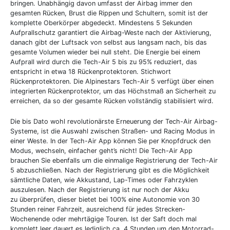
bringen. Unabhängig davon umfasst der Airbag immer den
gesamten Rücken, Brust die Rippen und Schultern, somit ist der
komplette Oberkörper abgedeckt. Mindestens 5 Sekunden
Aufprallschutz garantiert die Airbag-Weste nach der Aktivierung,
danach gibt der Luftsack von selbst aus langsam nach, bis das
gesamte Volumen wieder bei null steht. Die Energie bei einem
Aufprall wird durch die Tech-Air 5 bis zu 95% reduziert, das
entspricht in etwa 18 Rückenprotektoren. Stichwort
Rückenprotektoren. Die Alpinestars Tech-Air 5 verfügt über einen
integrierten Rückenprotektor, um das Höchstmaß an Sicherheit zu
erreichen, da so der gesamte Rücken vollständig stabilisiert wird.
Die bis Dato wohl revolutionärste Erneuerung der Tech-Air Airbag-
Systeme, ist die Auswahl zwischen Straßen- und Racing Modus in
einer Weste. In der Tech-Air App können Sie per Knopfdruck den
Modus, wechseln, einfacher geht’s nicht! Die Tech-Air App
brauchen Sie ebenfalls um die einmalige Registrierung der Tech-Air
5 abzuschließen. Nach der Registrierung gibt es die Möglichkeit
sämtliche Daten, wie Akkustand, Lap-Times oder Fahrzyklen
auszulesen. Nach der Registrierung ist nur noch der Akku
zu überprüfen, dieser bietet bei 100% eine Autonomie von 30
Stunden reiner Fahrzeit, ausreichend für jedes Strecken-
Wochenende oder mehrtägige Touren. Ist der Saft doch mal
komplett leer dauert es lediglich ca. 4 Stunden um den Motorrad-