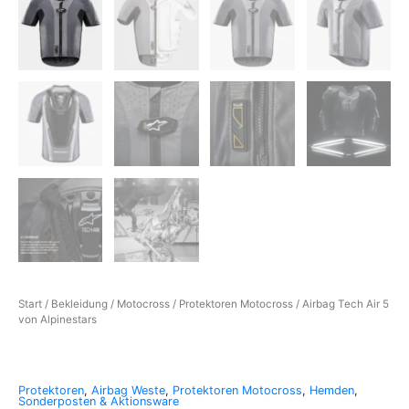
Start
/
Bekleidung
/
Motocross
/
Protektoren Motocross
/ Airbag Tech Air 5
von Alpinestars
Protektoren
,
Airbag Weste
,
Protektoren Motocross
,
Hemden
,
Sonderposten & Aktionsware