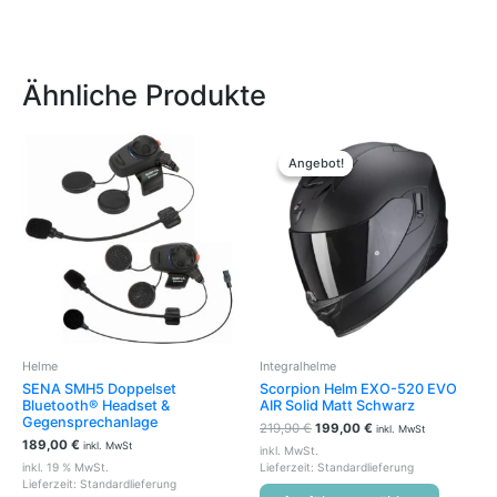
Ähnliche Produkte
Ursprünglicher
Aktueller
Dieses
Preis
Preis
Produkt
Angebot!
Angebot!
war:
ist:
weist
219,90 €
199,00 €.
mehrere
Variante
auf.
Die
Optione
können
auf
der
Helme
Integralhelme
Produkts
SENA SMH5 Doppelset
Scorpion Helm EXO-520 EVO
gewählt
Bluetooth® Headset &
AIR Solid Matt Schwarz
werden
Gegensprechanlage
219,90
€
199,00
€
inkl. MwSt
189,00
€
inkl. MwSt
inkl. MwSt.
inkl. 19 % MwSt.
Lieferzeit:
Standardlieferung
Lieferzeit:
Standardlieferung