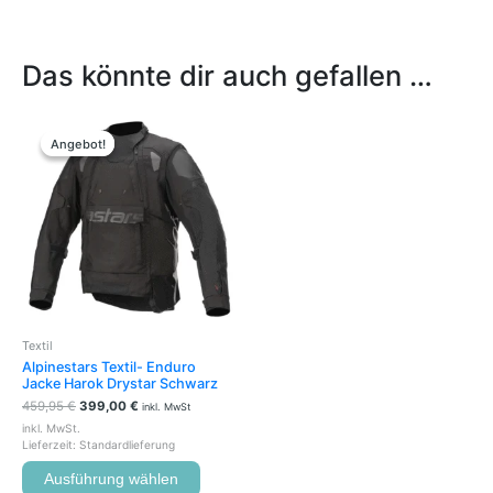
Das könnte dir auch gefallen …
Ursprünglicher
Aktueller
Dieses
Preis
Preis
Produkt
Angebot!
Angebot!
war:
ist:
weist
459,95 €
399,00 €.
mehrere
Varianten
auf.
Die
Optionen
können
auf
der
Textil
Produktseite
Alpinestars Textil- Enduro
gewählt
Jacke Harok Drystar Schwarz
werden
459,95
€
399,00
€
inkl. MwSt
inkl. MwSt.
Lieferzeit:
Standardlieferung
Ausführung wählen