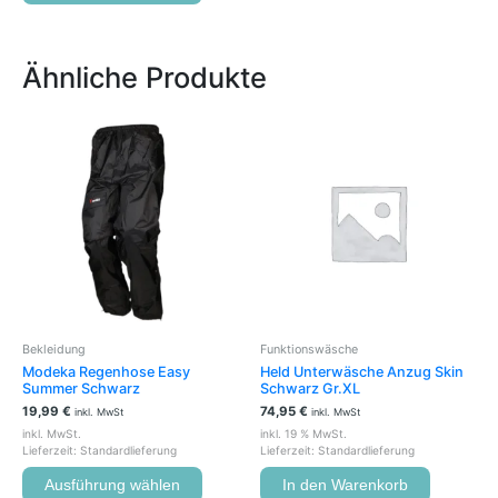
Ähnliche Produkte
Dieses
Produkt
weist
mehrere
Varianten
auf.
Die
Optionen
können
auf
der
Bekleidung
Funktionswäsche
Produktseite
Modeka Regenhose Easy
Held Unterwäsche Anzug Skin
gewählt
Summer Schwarz
Schwarz Gr.XL
werden
19,99
€
74,95
€
inkl. MwSt
inkl. MwSt
inkl. MwSt.
inkl. 19 % MwSt.
Lieferzeit:
Standardlieferung
Lieferzeit:
Standardlieferung
Ausführung wählen
In den Warenkorb