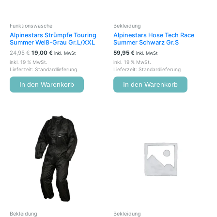
Funktionswäsche
Bekleidung
Alpinestars Strümpfe Touring
Alpinestars Hose Tech Race
Summer Weiß-Grau Gr.L/XXL
Summer Schwarz Gr.S
24,95
€
19,00
€
59,95
€
inkl. MwSt
inkl. MwSt
inkl. 19 % MwSt.
inkl. 19 % MwSt.
Lieferzeit:
Standardlieferung
Lieferzeit:
Standardlieferung
In den Warenkorb
In den Warenkorb
Dieses
Dieses
Produkt
Produkt
weist
weist
mehrere
mehrere
Varianten
Variante
auf.
auf.
Die
Die
Optionen
Optione
können
können
auf
auf
der
der
Bekleidung
Bekleidung
Produktseite
Produkts