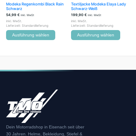
Modeka Regenkombi Black Rain
Textiljacke Modeka Elaya Lady
gewählt
gewählt
Schwarz
Schwarz-Weiß
werden
werden
54,99
€
199,90
€
inkl. MwSt
inkl. MwSt
inkl. MwSt.
inkl. MwSt.
Lieferzeit:
Standardlieferung
Lieferzeit:
Standardlieferung
Ausführung wählen
Ausführung wählen
Dein Motorradshop in Eisenach seit über
30 Jahren. Helme, Bekleidung, Stiefel &