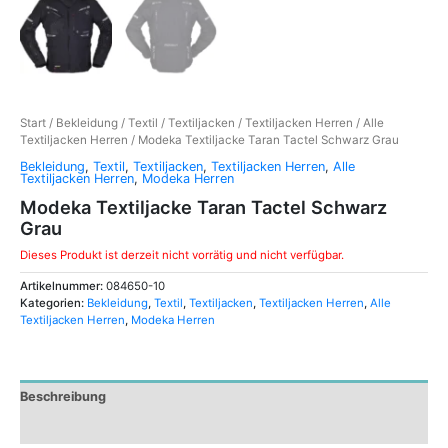
Start
/
Bekleidung
/
Textil
/
Textiljacken
/
Textiljacken Herren
/
Alle
Textiljacken Herren
/ Modeka Textiljacke Taran Tactel Schwarz Grau
Bekleidung
,
Textil
,
Textiljacken
,
Textiljacken Herren
,
Alle
Textiljacken Herren
,
Modeka Herren
Modeka Textiljacke Taran Tactel Schwarz
Grau
Dieses Produkt ist derzeit nicht vorrätig und nicht verfügbar.
Artikelnummer:
084650-10
Kategorien:
Bekleidung
,
Textil
,
Textiljacken
,
Textiljacken Herren
,
Alle
Textiljacken Herren
,
Modeka Herren
Beschreibung
Zusätzliche Informationen