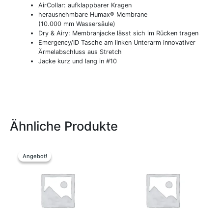
AirCollar: aufklappbarer Kragen
herausnehmbare Humax® Membrane
(10.000 mm Wassersäule)
Dry & Airy: Membranjacke lässt sich im Rücken tragen
Emergency/ID Tasche am linken Unterarm innovativer
Ärmelabschluss aus Stretch
Jacke kurz und lang in #10
Ähnliche Produkte
Ursprünglicher
Aktueller
Preis
Preis
Angebot!
Angebot!
war:
ist:
24,95 €
19,00 €.