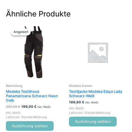
Ähnliche Produkte
Ursprünglicher
Aktueller
Dieses
Dieses
Preis
Preis
Produkt
Produkt
Angebot!
Angebot!
war:
ist:
weist
weist
299,90 €
199,00 €.
mehrere
mehrere
Varianten
Variante
auf.
auf.
Die
Die
Optionen
Optione
können
können
auf
auf
der
der
Bekleidung
Modeka Damen
Produktseite
Produkts
Modeka Textilhose
Textiljacke Modeka Elaya Lady
gewählt
gewählt
Panamericana Schwarz Neon
Schwarz-Weiß
werden
werden
Gelb
199,90
€
inkl. MwSt
299,90
€
199,00
€
inkl. MwSt
inkl. MwSt.
inkl. MwSt.
Lieferzeit:
Standardlieferung
Lieferzeit:
Standardlieferung
Ausführung wählen
Ausführung wählen