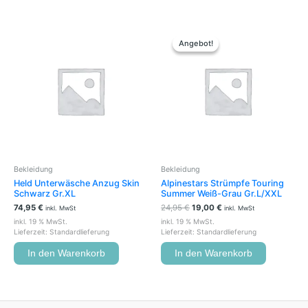
Ursprünglicher
Aktueller
Preis
Preis
Angebot!
Angebot!
war:
ist:
24,95 €
19,00 €.
Bekleidung
Bekleidung
Held Unterwäsche Anzug Skin
Alpinestars Strümpfe Touring
Schwarz Gr.XL
Summer Weiß-Grau Gr.L/XXL
74,95
€
24,95
€
19,00
€
inkl. MwSt
inkl. MwSt
inkl. 19 % MwSt.
inkl. 19 % MwSt.
Lieferzeit:
Standardlieferung
Lieferzeit:
Standardlieferung
In den Warenkorb
In den Warenkorb