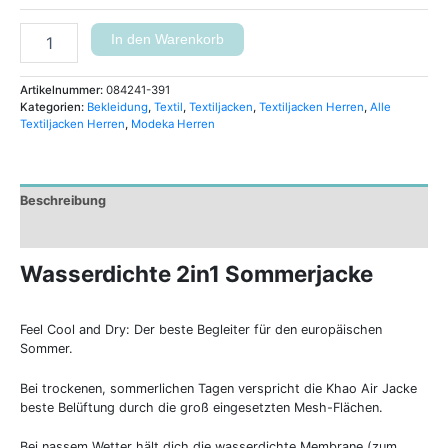
In den Warenkorb
Artikelnummer:
084241-391
Kategorien:
Bekleidung
,
Textil
,
Textiljacken
,
Textiljacken Herren
,
Alle
Textiljacken Herren
,
Modeka Herren
Beschreibung
Zusätzliche Informationen
Wasserdichte 2in1 Sommerjacke
Feel Cool and Dry: Der beste Begleiter für den europäischen
Sommer.
Bei trockenen, sommerlichen Tagen verspricht die Khao Air Jacke
beste Belüftung durch die groß eingesetzten Mesh-Flächen.
Bei nassem Wetter hält dich die wasserdichte Membrane (zum