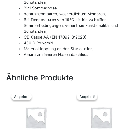
Schutz ideal,
2in1 Sommerhose,
herausnehmbaren, wasserdichten Membran,
Bei Temperaturen von 15°C bis hin zu heißen
Sommerbedingungen, vereint sie Funktionalität und
Schutz ideal,
CE Klasse AA (EN 17092-3:2020)
450 D Polyamid,
Materialdopplung an den Sturzstellen,
Amara am inneren Hosenabschluss.
Ähnliche Produkte
Ursprünglicher
Aktueller
Ursprünglicher
Aktueller
Dieses
Preis
Preis
Preis
Preis
Produkt
Angebot!
Angebot!
Angebot!
Angebot!
war:
ist:
war:
ist:
weist
34,95 €
29,00 €.
59,95 €
55,00 €.
mehrere
Variante
auf.
Die
Optione
können