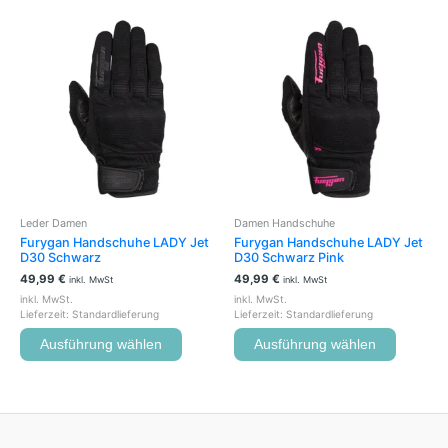
Dieses
Dieses
Produkt
Produkt
weist
weist
mehrere
mehrere
Varianten
Variante
auf.
auf.
Die
Die
Optionen
Optione
können
können
auf
auf
der
der
Leder Damen
Damen Handschuhe
Produktseite
Produkts
Furygan Handschuhe LADY Jet
Furygan Handschuhe LADY Jet
gewählt
gewählt
D30 Schwarz
D30 Schwarz Pink
werden
werden
49,99
€
49,99
€
inkl. MwSt
inkl. MwSt
inkl. MwSt.
inkl. MwSt.
Lieferzeit:
Standardlieferung
Lieferzeit:
Standardlieferung
Ausführung wählen
Ausführung wählen