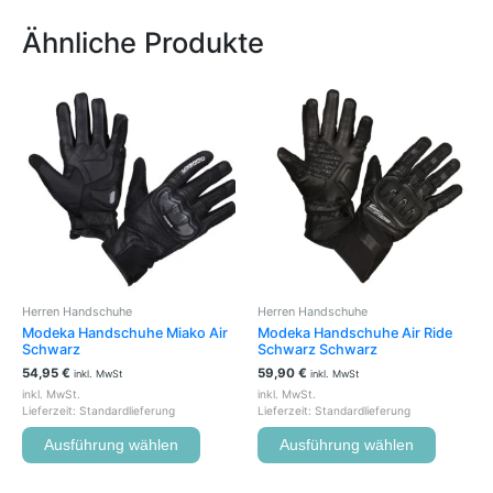
Ähnliche Produkte
Dieses
Dieses
Produkt
Produkt
weist
weist
mehrere
mehrere
Varianten
Variante
auf.
auf.
Die
Die
Optionen
Optione
können
können
auf
auf
der
der
Herren Handschuhe
Herren Handschuhe
Produktseite
Produkts
Modeka Handschuhe Miako Air
Modeka Handschuhe Air Ride
gewählt
gewählt
Schwarz
Schwarz Schwarz
werden
werden
54,95
€
59,90
€
inkl. MwSt
inkl. MwSt
inkl. MwSt.
inkl. MwSt.
Lieferzeit:
Standardlieferung
Lieferzeit:
Standardlieferung
Ausführung wählen
Ausführung wählen