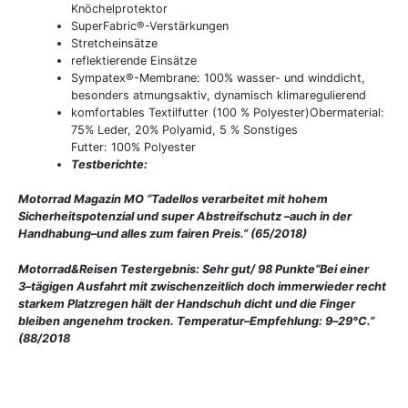
Knöchelprotektor
SuperFabric®-Verstärkungen
Stretcheinsätze
reflektierende Einsätze
Sympatex®-Membrane: 100% wasser- und winddicht,
besonders atmungsaktiv, dynamisch klimaregulierend
komfortables Textilfutter (100 % Polyester)Obermaterial:
75% Leder, 20% Polyamid, 5 % Sonstiges
Futter: 100% Polyester
Testberichte:
Motorrad Magazin MO
“Tadellos verarbeitet mit hohem
Sicherheitspotenzial und super Abstreifschutz
–
auch in der
Handhabung
–
und alles zum fairen Preis.” (65/2018)
Motorrad&Reisen
Testergebnis: Sehr gut/ 98 Punkte
“Bei einer
3
–
tägigen Ausfahrt mit zwischenzeitlich doch immer
wieder recht
starkem
Platzregen hält der Handschuh dicht und die Finger
bleiben angenehm trocken. Temperatur
–
Empfehlung: 9
–
29°C.”
(88/2018