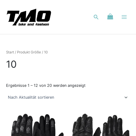
Nach
Zum
Aktualität
Inhalt
sortiert
Suchen
springen
Start
/ Produkt Größe / 10
10
Ergebnisse 1 – 12 von 20 werden angezeigt
Dieses
Dieses
Produkt
Produkt
weist
weist
mehrere
mehrere