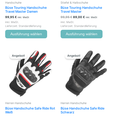
Handschuhe
Stiefel & Halbschuhe
Produktseite
Produkts
Büse Touring Handschuhe
Büse Touring Handschuhe
gewählt
gewählt
Travel Master Damen
Travel Master
werden
werden
99,95
€
99,95
€
89,00
€
inkl. MwSt
inkl. MwSt
inkl. MwSt.
inkl. MwSt.
Lieferzeit:
Standardlieferung
Lieferzeit:
Standardlieferung
Ausführung wählen
Ausführung wählen
Ursprünglicher
Aktueller
Ursprünglicher
Aktueller
Dieses
Dieses
Preis
Preis
Preis
Preis
Produkt
Produkt
Angebot!
Angebot!
war:
ist:
war:
ist:
weist
weist
64,95 €
39,00 €.
64,95 €
39,00 €.
mehrere
mehrere
Varianten
Variante
auf.
auf.
Die
Die
Optionen
Optione
können
können
auf
auf
der
der
Herren Handschuhe
Herren Handschuhe
Produktseite
Produkts
Büse Handschuhe Safe Ride Rot
Büse Handschuhe Safe Ride
gewählt
gewählt
Weiß
Schwarz
werden
werden