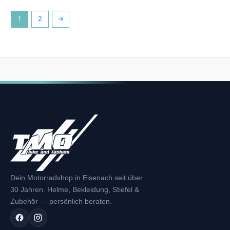
1
2
→
Dein Motorradshop in Eisenach seit über
30 Jahren. Helme, Bekleidung, Stiefel &
Zubehör — persönlich beraten.