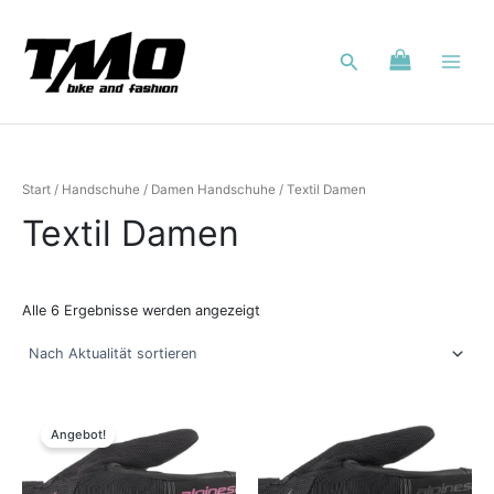
Nach
Zum
Aktualität
Inhalt
sortiert
Suchen
springen
Start
/
Handschuhe
/
Damen Handschuhe
/ Textil Damen
Textil Damen
Alle 6 Ergebnisse werden angezeigt
Ursprünglicher
Aktueller
Dieses
Dieses
Preis
Preis
Produkt
Produkt
Angebot!
war:
ist:
weist
weist
54,99 €
50,00 €.
mehrere
mehrere