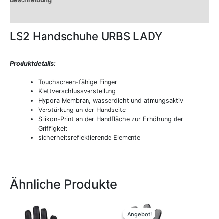
Beschreibung
Zusätzliche Informationen
LS2 Handschuhe URBS LADY
Produktdetails:
Touchscreen-fähige Finger
Klettverschlussverstellung
Hypora Membran, wasserdicht und atmungsaktiv
Verstärkung an der Handseite
Silikon-Print an der Handfläche zur Erhöhung der
Griffigkeit
sicherheitsreflektierende Elemente
Ähnliche Produkte
Ursprünglicher
Aktueller
Dieses
Dieses
Preis
Preis
Produkt
Produkt
Angebot!
Angebot!
war:
ist: