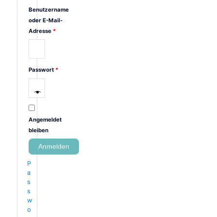
Benutzername
oder E-Mail-
Adresse
*
Passwort
*
Angemeldet
bleiben
Anmelden
P
a
s
s
w
o