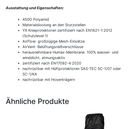
Ausstattung und Eigenschaften:
450D Polyamid
Materialdioolung an den Sturzstellen
YX Knieprotektoren zertifiziert nach EN1621-1:2012
(Schutzlevel 1)
AirFlow: großzügige Mesh-Einsätze
AirVent: Belüftungsreißverschlüsse
herausnehmbare Humax-Membrane: 100% wasser- und
winddicht, atmungsaktiv
zertifiziert nach EN17092-4:2020
nachrüstbar mit Hüftprotektoren SAS-TEC SC-1/07 oder
SC-1/KA
nachrüstbar mit Hosenträgern
Ähnliche Produkte
Dieses
Dieses
Produkt
Produkt
weist
weist