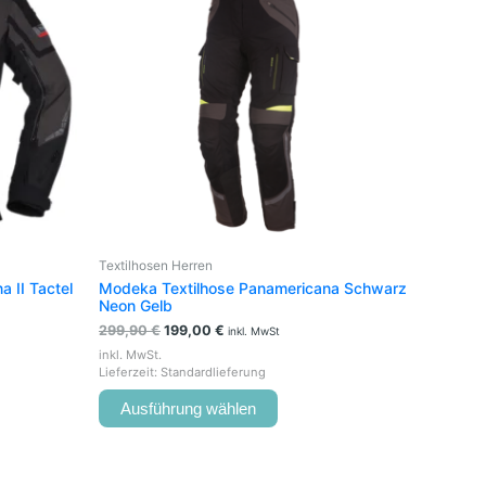
e
mehrere
en
Varianten
auf.
Die
en
Optionen
können
auf
der
seite
Produktseite
t
gewählt
werden
Textilhosen Herren
 II Tactel
Modeka Textilhose Panamericana Schwarz
Neon Gelb
299,90
€
199,00
€
inkl. MwSt
inkl. MwSt.
Lieferzeit:
Standardlieferung
Ausführung wählen