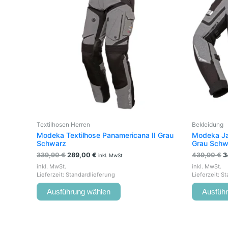
mehrere
Varianten
auf.
Die
Optionen
können
auf
der
Produktseite
gewählt
werden
Textilhosen Herren
Bekleidung
Modeka Textilhose Panamericana II Grau
Modeka Ja
Schwarz
Grau Schw
339,90
€
289,00
€
439,90
€
3
inkl. MwSt
inkl. MwSt.
inkl. MwSt.
Lieferzeit:
Standardlieferung
Lieferzeit:
St
Ausführung wählen
Ausfüh