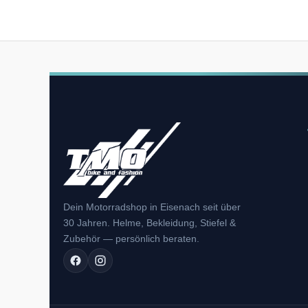
Dein Motorradshop in Eisenach seit über
30 Jahren. Helme, Bekleidung, Stiefel &
Zubehör — persönlich beraten.