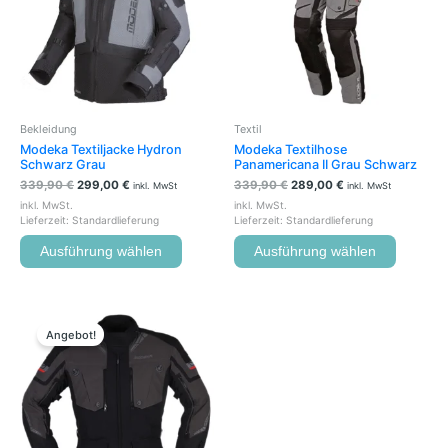
Varianten
Variante
auf.
auf.
Die
Die
Optionen
Optione
können
können
auf
auf
der
der
Bekleidung
Textil
Produktseite
Produkts
Modeka Textiljacke Hydron
Modeka Textilhose
gewählt
gewählt
Schwarz Grau
Panamericana II Grau Schwarz
werden
werden
339,90
€
299,00
€
339,90
€
289,00
€
inkl. MwSt
inkl. MwSt
inkl. MwSt.
inkl. MwSt.
Lieferzeit:
Standardlieferung
Lieferzeit:
Standardlieferung
Ausführung wählen
Ausführung wählen
Ursprünglicher
Aktueller
Dieses
Preis
Preis
Produkt
Angebot!
war:
ist:
weist
439,90 €
389,00 €.
mehrere
Varianten
auf.
Die
Optionen