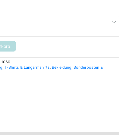
nkorb
-1060
ng
,
T-Shirts & Langarmshirts
,
Bekleidung
,
Sonderposten &