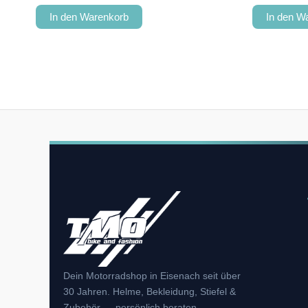
In den Warenkorb
In den W
Dein Motorradshop in Eisenach seit über
30 Jahren. Helme, Bekleidung, Stiefel &
Zubehör — persönlich beraten.