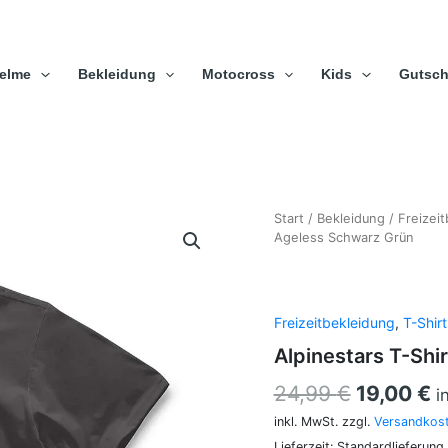
elme
Bekleidung
Motocross
Kids
Gutsch
Alpinestars
Start
/
Bekleidung
Ursprüng
/
Freizei
A
T-
Ageless Schwarz Grün
Preis
P
Shirt
Kids
war:
is
Ageless
24,99 €
1
Schwarz
Freizeitbekleidung
,
T-Shir
Grün
Alpinestars T-Shi
Menge
24,99
€
19,00
€
i
inkl. MwSt.
zzgl.
Versandkos
Lieferzeit:
Standardlieferung