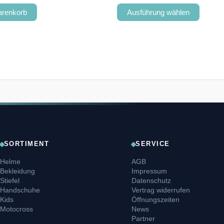
arenkorb
Ausführung wählen
SORTIMENT
SERVICE
Helme
AGB
Bekleidung
Impressum
Stiefel
Datenschutz
Handschuhe
Vertrag widerrufen
Kids
Öffnungszeiten
Motocross
News
Partner