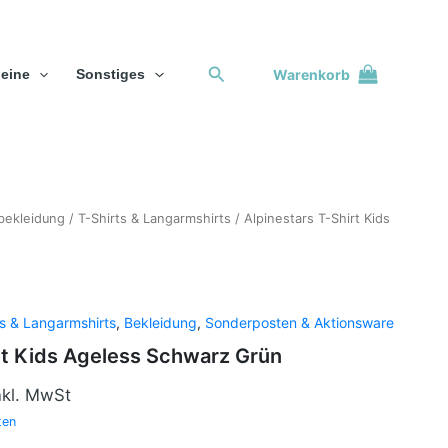
Suchen
Warenkorb
eine
Sonstiges
licher
tbekleidung
ktueller
/
T-Shirts & Langarmshirts
/ Alpinestars T-Shirt Kids
reis
t:
9,00 €.
ts & Langarmshirts
,
Bekleidung
,
Sonderposten & Aktionsware
rt Kids Ageless Schwarz Grün
nkl. MwSt
ten