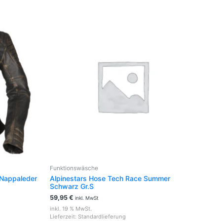
t
e
en
en
seite
t
Funktionswäsche
 Nappaleder
Alpinestars Hose Tech Race Summer
Schwarz Gr.S
59,95
€
inkl. MwSt
inkl. 19 % MwSt.
Lieferzeit:
Standardlieferung