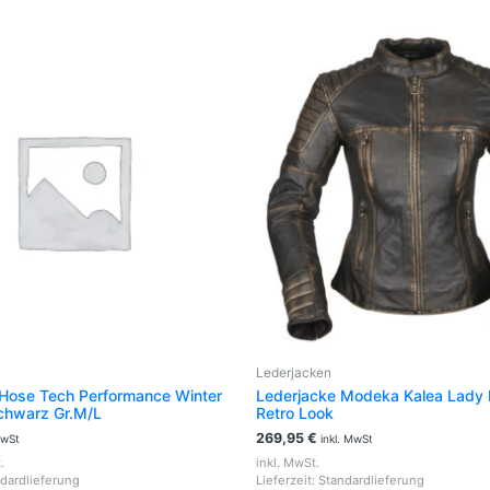
Dieses
Produk
weist
mehrer
Variant
auf.
Die
Option
können
auf
der
Produkt
gewähl
werden
Lederjacken
 Hose Tech Performance Winter
Lederjacke Modeka Kalea Lady
chwarz Gr.M/L
Retro Look
269,95
€
MwSt
inkl. MwSt
.
inkl. MwSt.
dardlieferung
Lieferzeit:
Standardlieferung