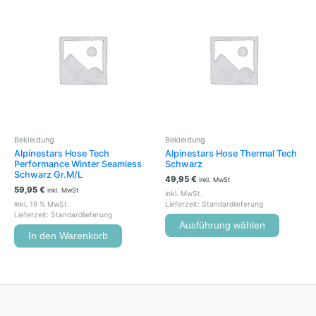
Produkt
weist
mehrere
Variante
auf.
Die
Optione
können
auf
der
Bekleidung
Bekleidung
Produkts
Alpinestars Hose Tech
Alpinestars Hose Thermal Tech
gewählt
Performance Winter Seamless
Schwarz
werden
Schwarz Gr.M/L
49,95
€
inkl. MwSt
59,95
€
inkl. MwSt
inkl. MwSt.
inkl. 19 % MwSt.
Lieferzeit:
Standardlieferung
Lieferzeit:
Standardlieferung
Ausführung wählen
In den Warenkorb