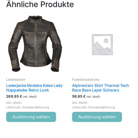
Ähnliche Produkte
Dieses
Dieses
Produkt
Produkt
weist
weist
mehrere
mehrere
Varianten
Variante
auf.
auf.
Die
Die
Optionen
Optione
können
können
auf
auf
der
der
Lederjacken
Funktionswäsche
Produktseite
Produkts
Lederjacke Modeka Kalea Lady
Alpinestars Shirt Thermal Tech
gewählt
gewählt
Nappaleder Retro Look
Race Base Layer Schwarz
werden
werden
269,95
€
59,95
€
inkl. MwSt
inkl. MwSt
inkl. MwSt.
inkl. MwSt.
Lieferzeit:
Standardlieferung
Lieferzeit:
Standardlieferung
Ausführung wählen
Ausführung wählen
Dieses