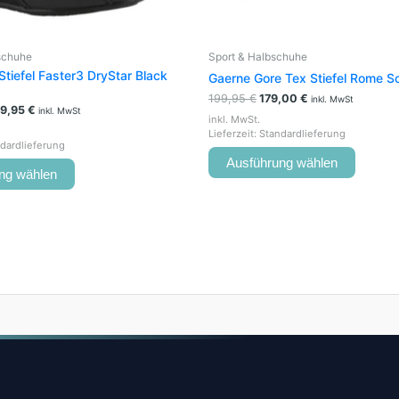
gewählt
gewähl
werden
werden
bschuhe
Sport & Halbschuhe
Stiefel Faster3 DryStar Black
Gaerne Gore Tex Stiefel Rome 
199,95
€
179,00
€
inkl. MwSt
79,95
€
inkl. MwSt
inkl. MwSt.
Lieferzeit:
Standardlieferung
dardlieferung
Ausführung wählen
ng wählen