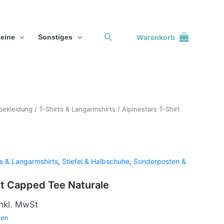
Suchen
Warenkorb
eine
Sonstiges
licher
tbekleidung
ktueller
/
T-Shirts & Langarmshirts
/ Alpinestars T-Shirt
reis
st:
5,00 €.
ts & Langarmshirts
,
Stiefel & Halbschuhe
,
Sonderposten &
rt Capped Tee Naturale
inkl. MwSt
ten