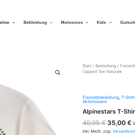
elme
Bekleidung
Motocross
Kids
Gutsch
Alpinestars
Start
/
Bekleidung
Ursprüng
/
Freizei
A
T-
Capped Tee Naturale
Preis
P
Shirt
Capped
war:
i
Tee
49,95 €
3
Naturale
Freizeitbekleidung
,
T-Shir
Aktionsware
Menge
Alpinestars T-Shi
49,95
€
35,00
€
inkl. MwSt.
zzgl.
Versandkos