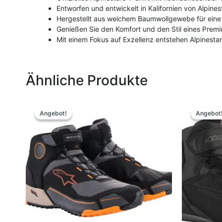
Entworfen und entwickelt in Kalifornien von Alpines
Hergestellt aus weichem Baumwollgewebe für ein
Genießen Sie den Komfort und den Stil eines Premi
Mit einem Fokus auf Exzellenz entstehen Alpinesta
Ähnliche Produkte
Ursprünglicher
Aktueller
Dieses
Preis
Preis
Produkt
Angebot!
Angebot!
Angebot
Angebot
war:
ist:
weist
189,95 €
149,00 €.
mehrere
Varianten
auf.
Die
Optionen
können
auf
der
Produktseite