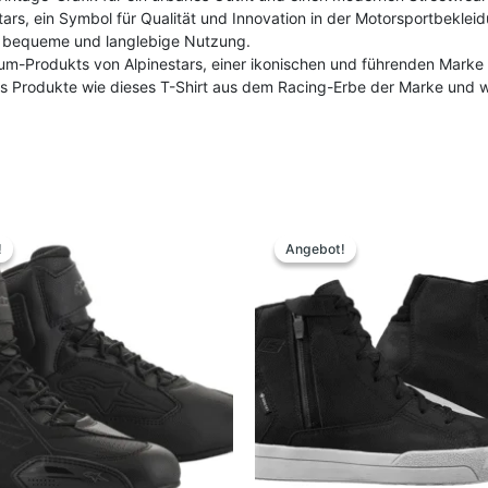
tars, ein Symbol für Qualität und Innovation in der Motorsportbeklei
e bequeme und langlebige Nutzung.
um-Produkts von Alpinestars, einer ikonischen und führenden Marke
rs Produkte wie dieses T-Shirt aus dem Racing-Erbe der Marke und w
Ursprünglicher
Aktueller
Dieses
Dieses
Preis
Preis
Produkt
Produk
!
!
Angebot!
Angebot!
war:
ist:
weist
weist
199,95 €
179,00 €.
mehrere
mehrer
Varianten
Variant
auf.
auf.
Die
Die
Optionen
Option
können
können
auf
auf
der
der
Produktseite
Produkt