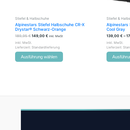
gewählt
werden
Stiefel & Halbschuhe
Stiefel & Hal
Alpinestars Stiefel Halbschuhe CR-X
Alpinestars 
Drystar® Schwarz-Orange
Cool Gray
189,95
€
149,00
€
139,00
€
–
1
inkl. MwSt
inkl. MwSt.
inkl. MwSt.
Lieferzeit:
Standardlieferung
Lieferzeit:
Stan
Ausführung wählen
Ausführu