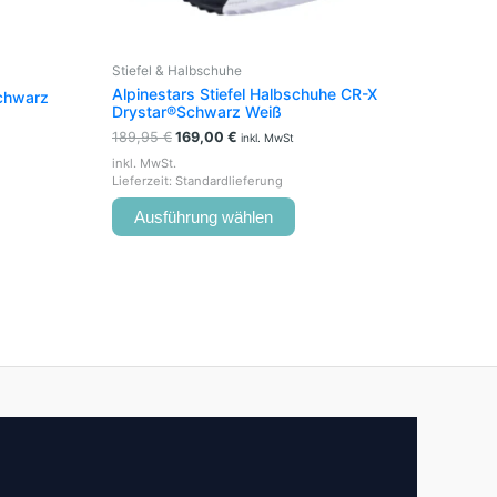
t
gewählt
werden
Stiefel & Halbschuhe
Alpinestars Stiefel Halbschuhe CR-X
Schwarz
Drystar®Schwarz Weiß
189,95
€
169,00
€
inkl. MwSt
inkl. MwSt.
Lieferzeit:
Standardlieferung
Ausführung wählen