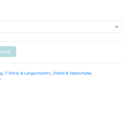
nkorb
ng
,
T-Shirts & Langarmshirts
,
Stiefel & Halbschuhe
,
e